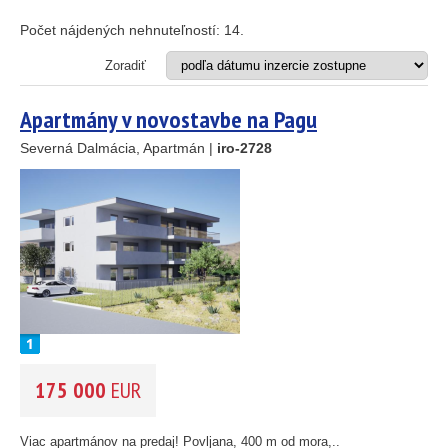
Apartmán
Dom
Počet nájdených nehnuteľností:
14
.
Dom s apartmánmi
Hotel
Zoradiť
Investičný projekt
Reštaurácia
Apartmány v novostavbe na Pagu
Stavebný pozemok
Severná Dalmácia, Apartmán |
iro-2728
OD MORA DO
(m)
m
OBLASŤ
(môžete vybrať viacej položiek)
Istria
(3)
Kvarner
(9)
Severná Dalmácia
(248)
Stredná Dalmácia
(429)
175 000
EUR
Južná Dalmácia
(34)
CENA
(vyberte rozsah)
Viac apartmánov na predaj! Povljana, 400 m od mora,..