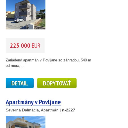
225 000
EUR
Zariadený apartmán v Povljane so záhradou, 540 m
od mora, ..
DETAIL
DOPYTOVAŤ
Apartmány v Povljane
Severná Dalmácia, Apartmán |
n-2227