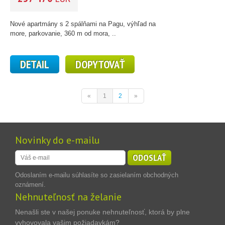
Nové apartmány s 2 spálňami na Pagu, výhľad na
more, parkovanie, 360 m od mora, ..
DETAIL
DOPYTOVAŤ
«
1
2
»
Novinky do e-mailu
ODOSLAŤ
Odoslaním e-mailu súhlasíte so zasielaním obchodných
oznámení.
Nehnuteľnosť na želanie
Nenašli ste v našej ponuke nehnuteľnosť, ktorá by plne
vyhovovala vašim požiadavkám?