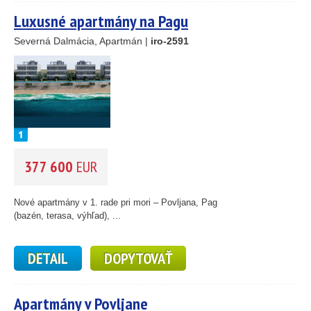
Luxusné apartmány na Pagu
Severná Dalmácia, Apartmán |
iro-2591
25
89
45
26
1
46
377 600
EUR
55
193
61
Nové apartmány v 1. rade pri mori – Povljana, Pag
56
(bazén, terasa, výhľad), ...
59
10
DETAIL
DOPYTOVAŤ
5
2
14
Apartmány v Povljane