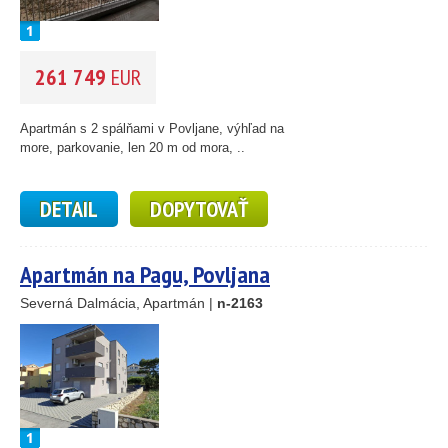
261 749
EUR
Apartmán s 2 spálňami v Povljane, výhľad na
more, parkovanie, len 20 m od mora, ..
DETAIL
DOPYTOVAŤ
Apartmán na Pagu, Povljana
Severná Dalmácia, Apartmán |
n-2163