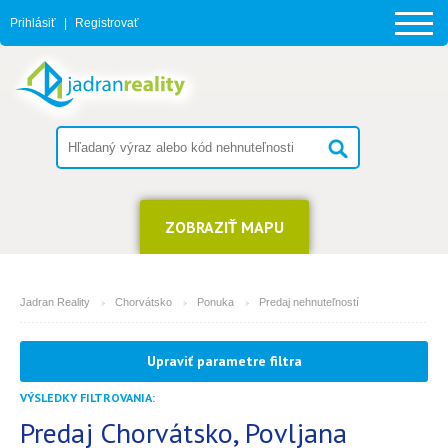
Prihlásiť
|
Registrovať
ZOBRAZIŤ MAPU
Jadran Reality
Chorvátsko
Ponuka
Predaj nehnuteľností
MESTO
Upraviť parametre filtra
Povljana
VÝSLEDKY FILTROVANIA:
TYP
(môžete vybrať viacej položiek)
Predaj Chorvátsko, Povljana