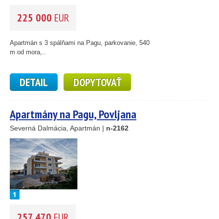
225 000
EUR
Apartmán s 3 spálňami na Pagu, parkovanie, 540
m od mora,..
DETAIL
DOPYTOVAŤ
Apartmány na Pagu, Povljana
Severná Dalmácia, Apartmán |
n-2162
257 470
EUR