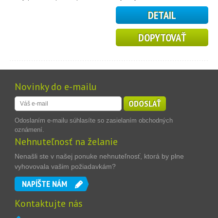
DETAIL
DOPYTOVAŤ
Novinky do e-mailu
ODOSLAŤ
Odoslaním e-mailu súhlasíte so zasielaním obchodných
oznámení.
Nehnuteľnosť na želanie
Nenašli ste v našej ponuke nehnuteľnosť, ktorá by plne
vyhovovala vašim požiadavkám?
NAPÍŠTE NÁM
Kontaktujte nás