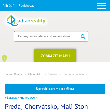
Prihlásiť
|
Registrovať
ZOBRAZIŤ MAPU
2
Jadran Reality
Chorvátsko
Ponuka
Predaj nehnuteľností
MESTO
Upraviť parametre filtra
Mali Ston
VÝSLEDKY FILTROVANIA:
TYP
(môžete vybrať viacej položiek)
Predaj Chorvátsko, Mali Ston