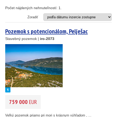
Apartmán
25
89
Dom
Počet nájdených nehnuteľností:
1
.
Dom s apartmánmi
45
Hotel
Zoradiť
Investičný projekt
26
Reštaurácia
1
Pozemok s potencionálom, Pelješac
Stavebný pozemok
Stavebný pozemok |
iro-2073
46
OD MORA DO
(m)
55
193
61
m
56
59
OBLASŤ
(môžete vybrať viacej položiek)
10
Istria
(3)
5
Kvarner
2
(9)
14
Severná Dalmácia
(248)
Stredná Dalmácia
(429)
759 000
EUR
Južná Dalmácia
(34)
CENA
(vyberte rozsah)
Veľký pozemok priamo pri mori s krásnym výhľadom , ...