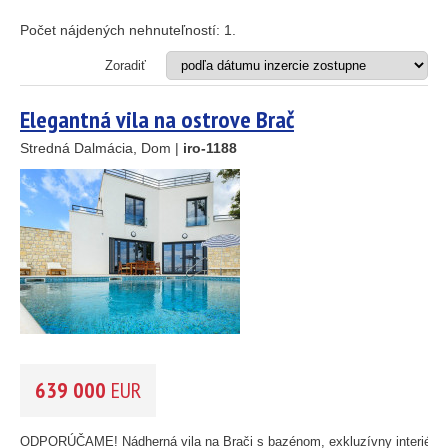
Apartmán
25
89
Dom
Počet nájdených nehnuteľností:
1
.
Dom s apartmánmi
45
Hotel
Zoradiť
Investičný projekt
26
Reštaurácia
Elegantná vila na ostrove Brač
1
Stavebný pozemok
Stredná Dalmácia, Dom |
iro-1188
46
OD MORA DO
(m)
55
193
m
61
56
59
OBLASŤ
(môžete vybrať viacej položiek)
10
Istria
(3)
5
Kvarner
(9)
2
Severná Dalmácia
(248)
14
Stredná Dalmácia
(429)
639 000
EUR
Južná Dalmácia
(34)
CENA
(vyberte rozsah)
ODPORÚČAME! Nádherná vila na Brači s bazénom, exkluzívny interiér,