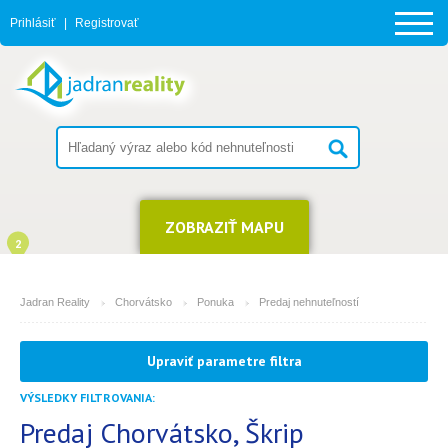
Prihlásiť
|
Registrovať
ZOBRAZIŤ MAPU
2
Jadran Reality
Chorvátsko
Ponuka
Predaj nehnuteľností
MESTO
Upraviť parametre filtra
Škrip
VÝSLEDKY FILTROVANIA:
TYP
(môžete vybrať viacej položiek)
Predaj Chorvátsko, Škrip