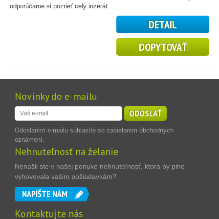
odporúčame si pozrieť celý inzerát.
DETAIL
DOPYTOVAŤ
Novinky do e-mailu
ODOSLAŤ
Odoslaním e-mailu súhlasíte so zasielaním obchodných
oznámení.
Nehnuteľnosť na želanie
Nenašli ste v našej ponuke nehnuteľnosť, ktorá by plne
vyhovovala vašim požiadavkám?
NAPÍŠTE NÁM
Kontaktujte nás