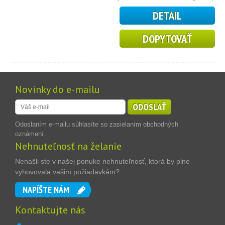
DETAIL
DOPYTOVAŤ
Novinky do e-mailu
ODOSLAŤ
Odoslaním e-mailu súhlasíte so zasielaním obchodných
oznámení.
Nehnuteľnosť na želanie
Nenašli ste v našej ponuke nehnuteľnosť, ktorá by plne
vyhovovala vašim požiadavkám?
NAPÍŠTE NÁM
Kontaktujte nás