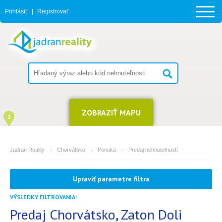
Prihlásiť
|
Registrovať
ZOBRAZIŤ MAPU
2
Jadran Reality
Chorvátsko
Ponuka
Predaj nehnuteľností
MESTO
Upraviť parametre filtra
Zaton Doli
VÝSLEDKY FILTROVANIA:
TYP
(môžete vybrať viacej položiek)
Predaj Chorvátsko, Zaton Doli