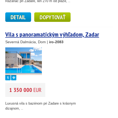
Ražanac pri Zadare, len 270 m od pláže, ..
25
89
DETAIL
DOPYTOVAŤ
45
26
Vila s panoramatickým výhľadom, Zadar
1
Severná Dalmácia, Dom |
iro-2083
46
55
193
61
56
59
10
1 350 000
EUR
5
2
14
Luxusná vila s bazénom pri Zadare s krásnym
dizajnom, ..