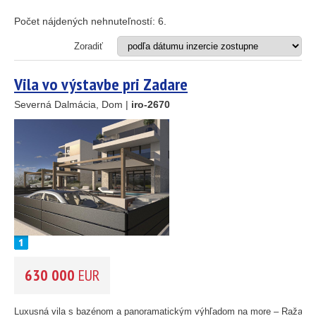
Apartmán
Dom
Počet nájdených nehnuteľností:
6
.
Dom s apartmánmi
Hotel
Zoradiť
Investičný projekt
Reštaurácia
Vila vo výstavbe pri Zadare
Stavebný pozemok
Severná Dalmácia, Dom |
iro-2670
OD MORA DO
(m)
m
OBLASŤ
(môžete vybrať viacej položiek)
Istria
(3)
Kvarner
(9)
Severná Dalmácia
(248)
Stredná Dalmácia
(429)
630 000
EUR
Južná Dalmácia
(34)
CENA
(vyberte rozsah)
Luxusná vila s bazénom a panoramatickým výhľadom na more – Ražanac