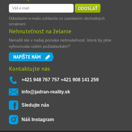
ODOSLAŤ
Odoslaním e-mailu súhlasíte so zasielaním obchodných
oznámení.
Nehnuteľnosť na želanie
Nenašli ste v našej ponuke nehnuteľnosť, ktorá by plne
vyhovovala vašim požiadavkám?
NAPÍŠTE NÁM
Kontaktujte nás
+421 948 767 757 +421 908 141 259
info@jadran-reality.sk
Sledujte nás
Náš Instagram