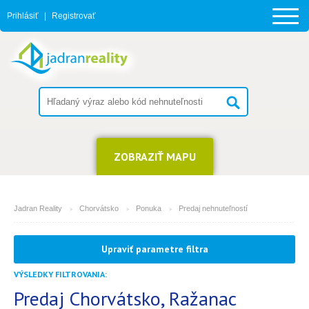
Prihlásiť
|
Registrovať
ZOBRAZIŤ MAPU
Jadran Reality
Chorvátsko
Ponuka
Predaj nehnuteľností
MESTO
Upraviť parametre filtra
Ražanac
VÝSLEDKY FILTROVANIA:
TYP
(môžete vybrať viacej položiek)
Predaj Chorvátsko, Ražanac