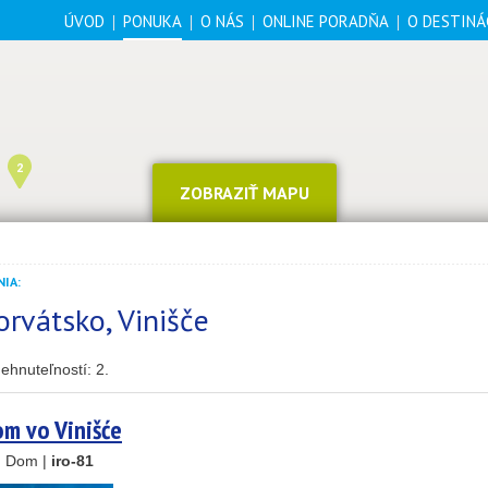
ÚVOD
PONUKA
O NÁS
ONLINE PORADŇA
O DESTINÁ
2
ZOBRAZIŤ MAPU
IA:
orvátsko, Vinišče
ehnuteľností:
2
.
25
89
om vo Vinišće
45
, Dom |
iro-81