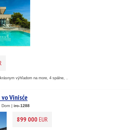
26
1
46
55
193
61
56
59
10
R
5
2
14
s krásnym výhľadom na more, 4 spálne, ..
 vo Vinisće
, Dom |
iro-1288
899 000
EUR