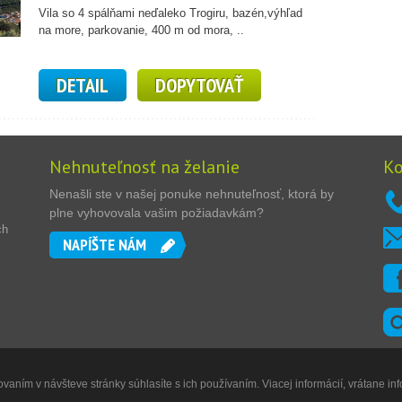
Vila so 4 spálňami neďaleko Trogiru, bazén,výhľad
na more, parkovanie, 400 m od mora, ..
DETAIL
DOPYTOVAŤ
Nehnuteľnosť na želanie
Ko
Nenašli ste v našej ponuke nehnuteľnosť, ktorá by
plne vyhovovala vašim požiadavkám?
ch
NAPÍŠTE NÁM
vaním v návšteve stránky súhlasíte s ich používaním. Viacej informácií, vrátane inf
Digitální agentura
DIGISHOCK