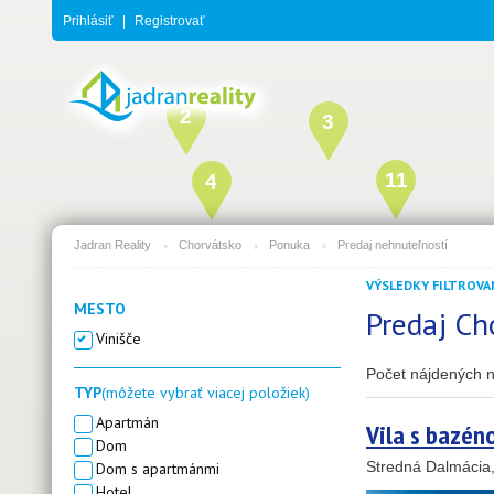
Prihlásiť
|
Registrovať
2
3
11
4
Jadran Reality
Chorvátsko
Ponuka
Predaj nehnuteľností
1
2
VÝSLEDKY FILTROVAN
MESTO
Predaj Ch
19
Vinišče
Počet nájdených n
TYP
(môžete vybrať viacej položiek)
Apartmán
Vila s bazén
Dom
Stredná Dalmácia
Dom s apartmánmi
Hotel