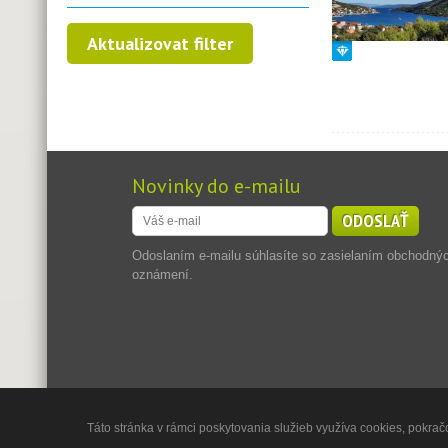
Novinky do e-mailu
ODOSLAŤ
Odoslaním e-mailu súhlasíte so zasielaním obchodný
oznámení.
Táto stránka v rámci poskytovania služieb využíva cookies, pokračo
Copyright © 2013 - 2026
Jadran Reality, s.r.o.
,
Powered by 