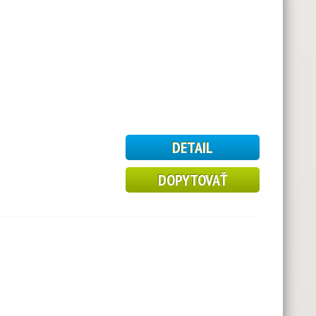
DETAIL
DOPYTOVAŤ
6
5
1
17