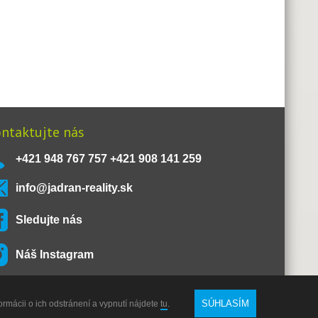
ntaktujte nás
+421 948 767 757 +421 908 141 259
info@jadran-reality.sk
Sledujte nás
Náš Instagram
SÚHLASÍM
ormácii o ich odstránení a vypnutí nájdete
tu
.
O nás
Kontakt