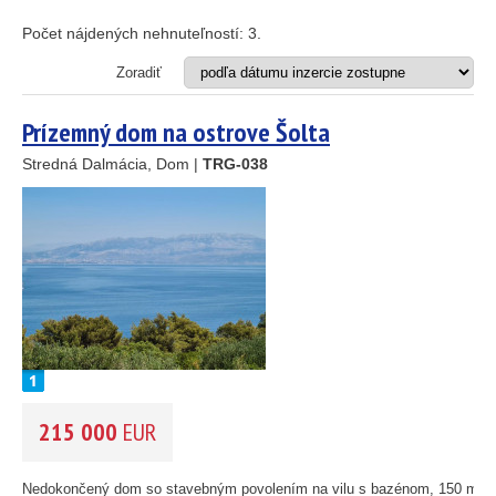
Apartmán
Dom
Počet nájdených nehnuteľností:
3
.
Dom s apartmánmi
Hotel
Zoradiť
Investičný projekt
Reštaurácia
Prízemný dom na ostrove Šolta
Stavebný pozemok
Stredná Dalmácia, Dom |
TRG-038
2
OD MORA DO
(m)
m
OBLASŤ
(môžete vybrať viacej položiek)
Istria
(3)
Kvarner
(9)
Severná Dalmácia
(248)
Stredná Dalmácia
(429)
25
89
215 000
EUR
Južná Dalmácia
(34)
45
CENA
(vyberte rozsah)
Nedokončený dom so stavebným povolením na vilu s bazénom, 150 m o