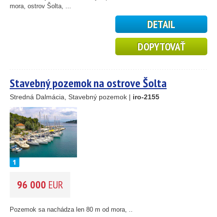
mora, ostrov Šolta, ...
26
1
DETAIL
46
DOPYTOVAŤ
55
193
61
56
Stavebný pozemok na ostrove Šolta
59
Stredná Dalmácia, Stavebný pozemok |
iro-2155
10
5
2
14
96 000
EUR
Pozemok sa nachádza len 80 m od mora, ..