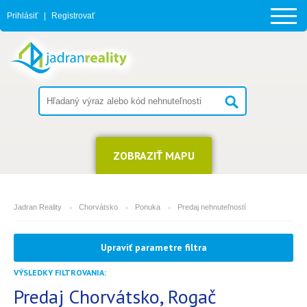
Prihlásiť
|
Registrovať
ZOBRAZIŤ MAPU
Jadran Reality
Chorvátsko
Ponuka
Predaj nehnuteľností
MESTO
Upraviť parametre filtra
Rogač
VÝSLEDKY FILTROVANIA:
TYP
(môžete vybrať viacej položiek)
Predaj Chorvátsko, Rogač