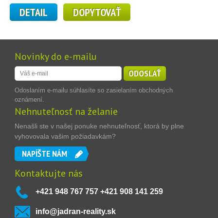
DETAIL
DOPYTOVAŤ
Novinky do e-mailu
ODOSLAŤ
Odoslaním e-mailu súhlasíte so zasielaním obchodných
oznámení.
Nehnuteľnosť na želanie
Nenašli ste v našej ponuke nehnuteľnosť, ktorá by plne
vyhovovala vašim požiadavkám?
NAPÍŠTE NÁM
Kontaktujte nás
+421 948 767 757 +421 908 141 259
info@jadran-reality.sk