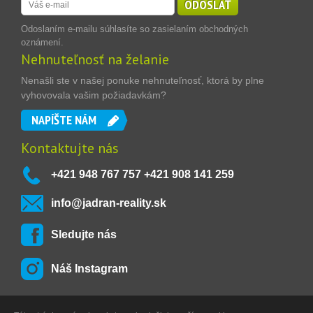
ODOSLAŤ
Odoslaním e-mailu súhlasíte so zasielaním obchodných
oznámení.
Nehnuteľnosť na želanie
Nenašli ste v našej ponuke nehnuteľnosť, ktorá by plne
vyhovovala vašim požiadavkám?
NAPÍŠTE NÁM
Kontaktujte nás
+421 948 767 757 +421 908 141 259
info@jadran-reality.sk
Sledujte nás
Náš Instagram