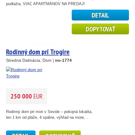
podlažia, VIAC APARTMÁNOV NA PREDAJ!
DETAIL
2
DOPYTOVAŤ
Rodinný dom pri Trogire
Stredná Dalmácia, Dom |
iro-1774
25
89
250 000
EUR
45
26
Rodinný dom pri mori v Sevide – pokojná lokalita,
1
len 1 km od pláže, 4 spálne, výhľad na more, ..
46