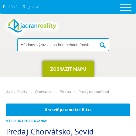
Prihlásiť
|
Registrovať
ZOBRAZIŤ MAPU
Jadran Reality
Chorvátsko
Ponuka
Predaj nehnuteľností
MESTO
Upraviť parametre filtra
Sevid
VÝSLEDKY FILTROVANIA:
TYP
(môžete vybrať viacej položiek)
Predaj Chorvátsko, Sevid