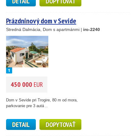
DETAIL
DOPYTOVAŤ
55
193
61
56
Prázdninový dom v Sevide
59
10
Stredná Dalmácia, Dom s apartmánmi |
iro-2240
5
2
14
450 000
EUR
Dom v Sevide pri Trogire, 80 m od mora,
parkovanie pre 3 autá ..
DETAIL
DOPYTOVAŤ