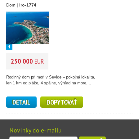
Dom |
iro-1774
250 000
EUR
Rodinný dom pri mori v Sevide – pokojná lokalita,
len 1 km od pláže, 4 spálne, výhľad na more, ..
DETAIL
DOPYTOVAŤ
Novinky do e-mailu