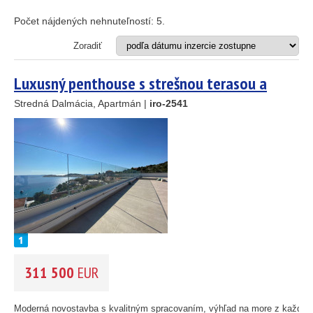
Apartmán
Dom
Počet nájdených nehnuteľností:
5
.
Dom s apartmánmi
Hotel
Zoradiť
Investičný projekt
Reštaurácia
Luxusný penthouse s strešnou terasou a
Stavebný pozemok
výhľadom na more – Sevid, okolie Trogiru
Stredná Dalmácia, Apartmán |
iro-2541
OD MORA DO
(m)
m
OBLASŤ
(môžete vybrať viacej položiek)
Istria
(3)
Kvarner
(9)
Severná Dalmácia
(248)
Stredná Dalmácia
(429)
311 500
EUR
Južná Dalmácia
(34)
CENA
(vyberte rozsah)
Moderná novostavba s kvalitným spracovaním, výhľad na more z každéh