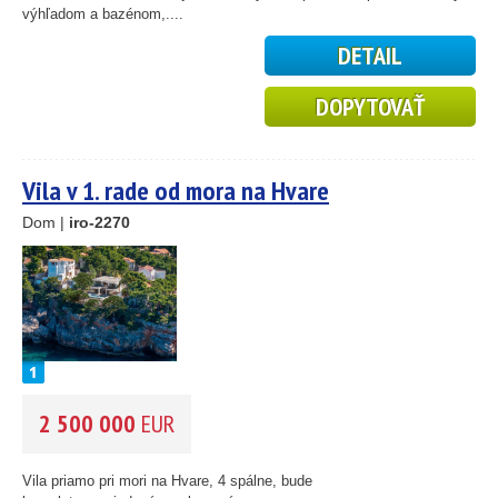
59
výhľadom a bazénom,....
10
DETAIL
5
2
14
DOPYTOVAŤ
Vila v 1. rade od mora na Hvare
Dom |
iro-2270
2 500 000
EUR
Vila priamo pri mori na Hvare, 4 spálne, bude