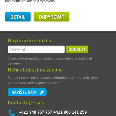
kompletne zariadená a vybavená, ...
DETAIL
DOPYTOVAŤ
Novinky do e-mailu
ODOSLAŤ
Odoslaním e-mailu súhlasíte so zasielaním obchodných
oznámení.
Nehnuteľnosť na želanie
Nenašli ste v našej ponuke nehnuteľnosť, ktorá by plne
vyhovovala vašim požiadavkám?
NAPÍŠTE NÁM
Kontaktujte nás
+421 948 767 757 +421 908 141 259