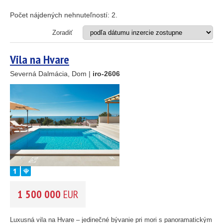
Apartmán
Dom
Počet nájdených nehnuteľností:
2
.
Dom s apartmánmi
Hotel
Zoradiť
Investičný projekt
Reštaurácia
Vila na Hvare
Stavebný pozemok
Severná Dalmácia, Dom |
iro-2606
OD MORA DO
(m)
25
89
m
45
OBLASŤ
(môžete vybrať viacej položiek)
26
1
Istria
(3)
Kvarner
(9)
Severná Dalmácia
46
(248)
Stredná Dalmácia
(429)
1 500 000
EUR
Južná Dalmácia
55
193
(34)
61
56
CENA
(vyberte rozsah)
Luxusná vila na Hvare – jedinečné bývanie pri mori s panoramatickým