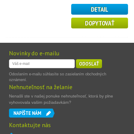
DETAIL
DOPYTOVAŤ
Novinky do e-mailu
ODOSLAŤ
Odoslaním e-mailu súhlasíte so zasielaním obchodných
oznámení.
Nehnuteľnosť na želanie
Nenašli ste v našej ponuke nehnuteľnosť, ktorá by plne
vyhovovala vašim požiadavkám?
NAPÍŠTE NÁM
Kontaktujte nás