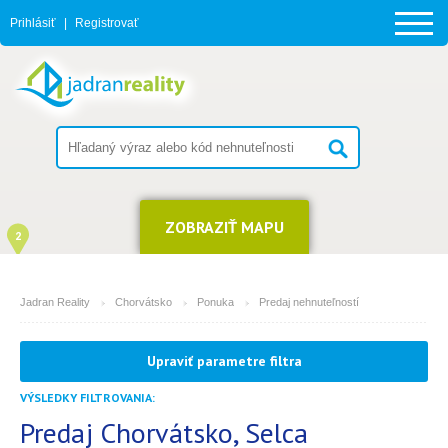
Prihlásiť
|
Registrovať
ZOBRAZIŤ MAPU
2
Jadran Reality
Chorvátsko
Ponuka
Predaj nehnuteľností
MESTO
Upraviť parametre filtra
Selca
VÝSLEDKY FILTROVANIA:
TYP
(môžete vybrať viacej položiek)
Predaj Chorvátsko, Selca