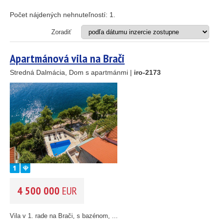
Apartmán
25
89
Dom
Počet nájdených nehnuteľností:
1
.
Dom s apartmánmi
45
Hotel
Zoradiť
Investičný projekt
26
Reštaurácia
1
Apartmánová vila na Brači
Stavebný pozemok
Stredná Dalmácia, Dom s apartmánmi |
iro-2173
46
OD MORA DO
(m)
55
193
61
m
56
59
OBLASŤ
(môžete vybrať viacej položiek)
10
Istria
(3)
5
Kvarner
2
(9)
14
Severná Dalmácia
(248)
Stredná Dalmácia
(429)
4 500 000
EUR
Južná Dalmácia
(34)
CENA
(vyberte rozsah)
Vila v 1. rade na Brači, s bazénom, ...