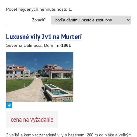
Apartmán
25
89
Dom
Počet nájdených nehnuteľností:
1
.
Dom s apartmánmi
45
Hotel
Zoradiť
Investičný projekt
26
Reštaurácia
Luxusné vily 2v1 na Murteri
1
Stavebný pozemok
Severná Dalmácia, Dom |
n-1861
46
OD MORA DO
(m)
55
193
m
61
56
59
OBLASŤ
(môžete vybrať viacej položiek)
10
Istria
(3)
5
Kvarner
(9)
2
Severná Dalmácia
(248)
14
Stredná Dalmácia
(429)
cena na vyžadanie
Južná Dalmácia
(34)
CENA
(vyberte rozsah)
2 veľké a komplet zariadené vily s bazénom, 200 m od pláže a veľkým