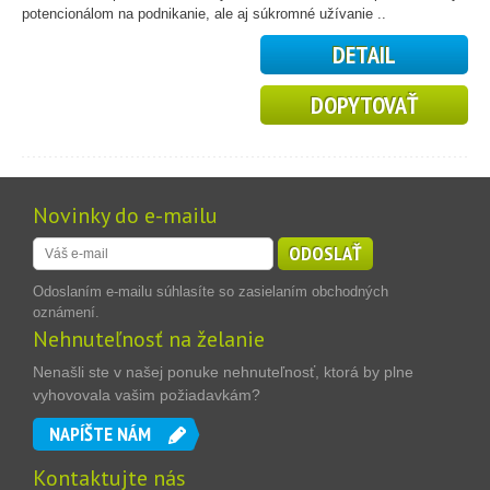
potencionálom na podnikanie, ale aj súkromné užívanie ..
DETAIL
DOPYTOVAŤ
Novinky do e-mailu
ODOSLAŤ
Odoslaním e-mailu súhlasíte so zasielaním obchodných
oznámení.
Nehnuteľnosť na želanie
Nenašli ste v našej ponuke nehnuteľnosť, ktorá by plne
vyhovovala vašim požiadavkám?
NAPÍŠTE NÁM
Kontaktujte nás