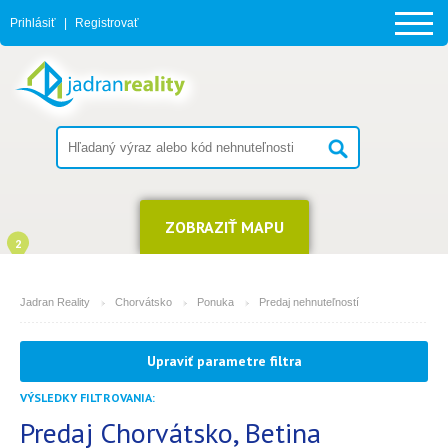
Prihlásiť
|
Registrovať
ZOBRAZIŤ MAPU
2
Jadran Reality
Chorvátsko
Ponuka
Predaj nehnuteľností
MESTO
Upraviť parametre filtra
Betina
VÝSLEDKY FILTROVANIA:
TYP
(môžete vybrať viacej položiek)
Predaj Chorvátsko, Betina