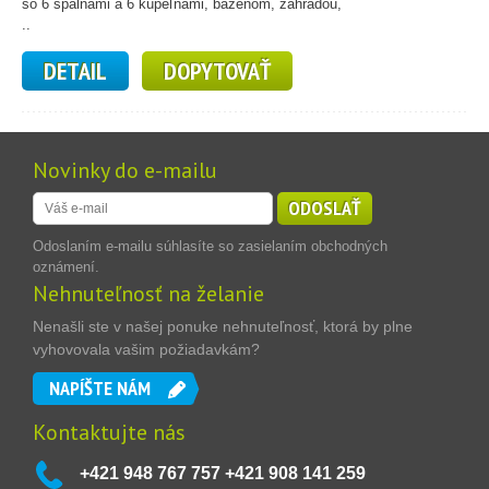
so 6 spálňami a 6 kúpeľňami, bazénom, záhradou,
..
DETAIL
DOPYTOVAŤ
Novinky do e-mailu
ODOSLAŤ
Odoslaním e-mailu súhlasíte so zasielaním obchodných
oznámení.
Nehnuteľnosť na želanie
Nenašli ste v našej ponuke nehnuteľnosť, ktorá by plne
vyhovovala vašim požiadavkám?
NAPÍŠTE NÁM
Kontaktujte nás
+421 948 767 757 +421 908 141 259