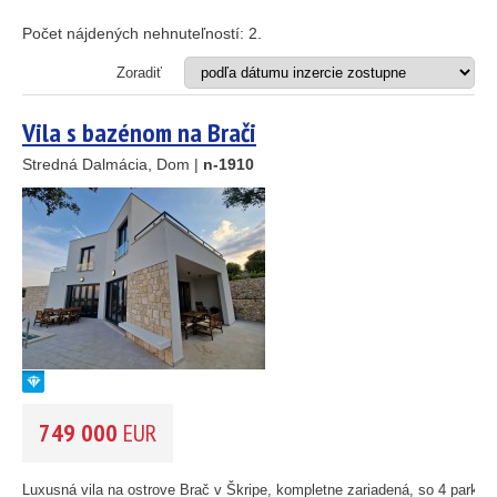
Apartmán
Dom
Počet nájdených nehnuteľností:
2
.
Dom s apartmánmi
Hotel
Zoradiť
Investičný projekt
Reštaurácia
Vila s bazénom na Brači
Stavebný pozemok
Stredná Dalmácia, Dom |
n-1910
OD MORA DO
(m)
25
89
m
45
OBLASŤ
(môžete vybrať viacej položiek)
26
1
Istria
(3)
Kvarner
(9)
Severná Dalmácia
46
(248)
Stredná Dalmácia
(429)
749 000
EUR
Južná Dalmácia
55
193
(34)
61
56
CENA
(vyberte rozsah)
Luxusná vila na ostrove Brač v Škripe, kompletne zariadená, so 4 parkov