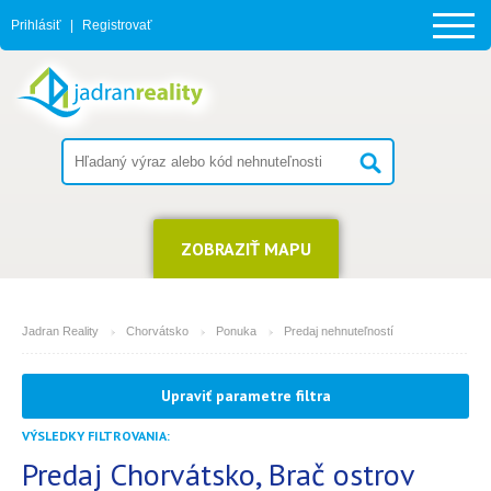
Prihlásiť
|
Registrovať
ZOBRAZIŤ MAPU
Jadran Reality
Chorvátsko
Ponuka
Predaj nehnuteľností
MESTO
Upraviť parametre filtra
Brač ostrov
VÝSLEDKY FILTROVANIA:
TYP
(môžete vybrať viacej položiek)
Predaj Chorvátsko, Brač ostrov
2