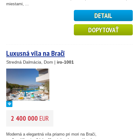
59
miestami, ...
10
DETAIL
5
2
14
DOPYTOVAŤ
Luxusná vila na Brači
Stredná Dalmácia, Dom |
iro-1001
2 400 000
EUR
Moderná a elegantná vila priamo pri mori na Brači,