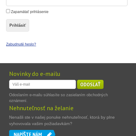
Zapamätať prihlásenie
Prihlásiť
Zabudnuté heslo?
Novinky do e-mailu
ODOSLAŤ
Odoslaním e-mailu súhlasíte so zasielaním obchodných
oznámení.
Nehnuteľnosť na želanie
Nenašli ste v našej ponuke nehnuteľnosť, ktorá by plne
vyhovovala vašim požiadavkám?
NAPÍŠTE NÁM