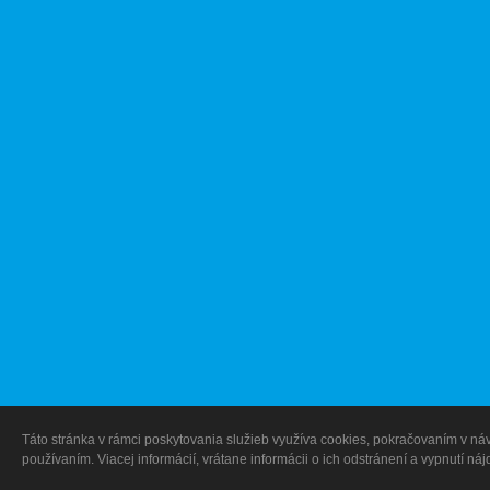
Táto stránka v rámci poskytovania služieb využíva cookies, pokračovaním v návš
používaním. Viacej informácií, vrátane informácii o ich odstránení a vypnutí ná