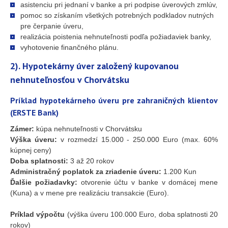
asistenciu pri jednaní v banke a pri podpise úverových zmlúv,
pomoc so získaním všetkých potrebných podkladov nutných
pre čerpanie úveru,
realizácia poistenia nehnuteľnosti podľa požiadaviek banky,
vyhotovenie finančného plánu.
2). Hypotekárny úver založený kupovanou
nehnuteľnosťou v Chorvátsku
Príklad hypotekárneho úveru pre zahraničných klientov
(ERSTE Bank)
Zámer:
kúpa nehnuteľnosti v Chorvátsku
Výška úveru:
v rozmedzí 15.000 - 250.000 Euro (max. 60%
kúpnej ceny)
Doba splatnosti:
3 až 20 rokov
Administračný poplatok za zriadenie úveru:
1.200 Kun
Ďalšie požiadavky:
otvorenie účtu v banke v domácej mene
(Kuna) a v mene pre realizáciu transakcie (Euro).
Príklad výpočtu
(výška úveru 100.000 Euro, doba splatnosti 20
rokov)