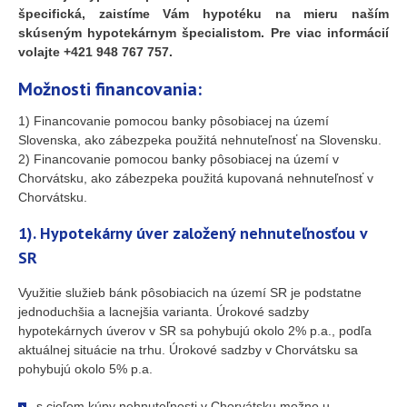
špecifická, zaistíme Vám hypotéku na mieru naším
skúseným hypotekárnym špecialistom. Pre viac informácií
volajte +421 948 767 757.
Možnosti financovania:
1) Financovanie pomocou banky pôsobiacej na území
Slovenska, ako zábezpeka použitá nehnuteľnosť na Slovensku.
2) Financovanie pomocou banky pôsobiacej na území v
Chorvátsku, ako zábezpeka použitá kupovaná nehnuteľnosť v
Chorvátsku.
1). Hypotekárny úver založený nehnuteľnosťou v
SR
Využitie služieb bánk pôsobiacich na území SR je podstatne
jednoduchšia a lacnejšia varianta. Úrokové sadzby
hypotekárnych úverov v SR sa pohybujú okolo 2% p.a., podľa
aktuálnej situácie na trhu. Úrokové sadzby v Chorvátsku sa
pohybujú okolo 5% p.a.
s cieľom kúpy nehnuteľnosti v Chorvátsku možno u