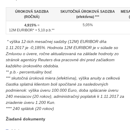
ÚROKOVÁ SADZBA
SKUTOČNÁ ÚROKOVÁ SADZBA
MES
(ROČNÁ)
(efektívna) ***
5,05%
4,915%
=
12M EURIBOR* + 5,10 p.b.**
* výška 12-tich mesačnej sadzby (12M) EURIBOR dňa
1.11.2017 je -0,185%. Hodnota 12M EURIBOR je v súlade so
Zmluvou o úvere, ročne aktualizovaná na základe hodnoty zo
stránok agentúry Reuters dva pracovné dni pred začiatkom
každého úrokového obdobia.
** p.b.- percentuálny bod.
*** skutočná úroková miera (efektívna), výška anuity a celková
čiastka splatná klientom boli spočítané za nasledovných
podmienok: výška úveru 100.000 Euro, doba splácanie úveru
240 mesiacov (20 rokov), administračný poplatok k 1.11.2017 za
zriadenie úveru 1.200 Kun.
**** 240 splátok (20 rokov)
Žiadané dokumenty