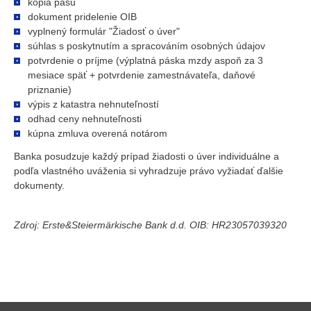
kópia pasu
dokument pridelenie OIB
vyplnený formulár "Žiadosť o úver"
súhlas s poskytnutím a spracováním osobných údajov
potvrdenie o príjme (výplatná páska mzdy aspoň za 3
mesiace späť + potvrdenie zamestnávateľa, daňové
priznanie)
výpis z katastra nehnuteľností
odhad ceny nehnuteľnosti
kúpna zmluva overená notárom
Banka posudzuje každý prípad žiadosti o úver individuálne a
podľa vlastného uváženia si vyhradzuje právo vyžiadať ďalšie
dokumenty.
Zdroj: Erste&Steiermärkische Bank d.d. OIB: HR23057039320