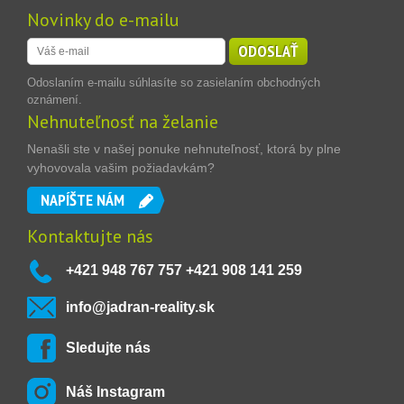
Novinky do e-mailu
ODOSLAŤ
Odoslaním e-mailu súhlasíte so zasielaním obchodných
oznámení.
Nehnuteľnosť na želanie
Nenašli ste v našej ponuke nehnuteľnosť, ktorá by plne
vyhovovala vašim požiadavkám?
NAPÍŠTE NÁM
Kontaktujte nás
+421 948 767 757 +421 908 141 259
info@jadran-reality.sk
Sledujte nás
Náš Instagram