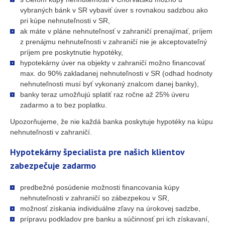
vybraných bánk v SR vybaviť úver s rovnakou sadzbou ako
pri kúpe nehnuteľnosti v SR,
ak máte v pláne nehnuteľnosť v zahraničí prenajímať, príjem
z prenájmu nehnuteľnosti v zahraničí nie je akceptovateľný
príjem pre poskytnutie hypotéky,
hypotekárny úver na objekty v zahraničí možno financovať
max. do 90% zakladanej nehnuteľnosti v SR (odhad hodnoty
nehnuteľnosti musí byť vykonaný znalcom danej banky),
banky teraz umožňujú splatiť raz ročne až 25% úveru
zadarmo a to bez poplatku.
Upozorňujeme, že nie každá banka poskytuje hypotéky na kúpu
nehnuteľnosti v zahraničí.
Hypotekárny špecialista pre našich klientov
zabezpečuje zadarmo
predbežné posúdenie možnosti financovania kúpy
nehnuteľnosti v zahraničí so zábezpekou v SR,
možnosť získania individuálne zľavy na úrokovej sadzbe,
prípravu podkladov pre banku a súčinnosť pri ich získavaní,