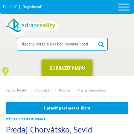
Prihlásiť
|
Registrovať
ZOBRAZIŤ MAPU
2
Jadran Reality
Chorvátsko
Ponuka
Predaj nehnuteľností
MESTO
Upraviť parametre filtra
Sevid
VÝSLEDKY FILTROVANIA:
TYP
(môžete vybrať viacej položiek)
Predaj Chorvátsko, Sevid