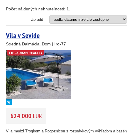
Apartmán
25
89
Dom
Počet nájdených nehnuteľností:
1
.
Dom s apartmánmi
45
Hotel
Zoradiť
Investičný projekt
26
Reštaurácia
1
Vila v Sevide
Stavebný pozemok
Stredná Dalmácia, Dom |
iro-77
46
OD MORA DO
(m)
TIP JADRAN REALITY
55
193
61
m
56
59
OBLASŤ
(môžete vybrať viacej položiek)
10
Istria
(3)
5
Kvarner
2
(9)
14
Severná Dalmácia
(248)
Stredná Dalmácia
(429)
624 000
EUR
Južná Dalmácia
(34)
CENA
(vyberte rozsah)
Vila medzi Trogirom a Rogoznicou s rozprávkovým výhľadom a bazénom,