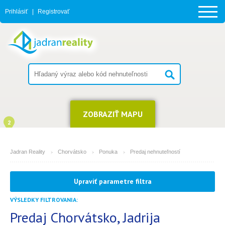
Prihlásiť
|
Registrovať
ZOBRAZIŤ MAPU
2
Jadran Reality
Chorvátsko
Ponuka
Predaj nehnuteľností
MESTO
Upraviť parametre filtra
Jadrija
VÝSLEDKY FILTROVANIA:
TYP
(môžete vybrať viacej položiek)
Predaj Chorvátsko, Jadrija