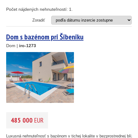
Apartmán
25
89
Dom
Počet nájdených nehnuteľností:
1
.
Dom s apartmánmi
45
Hotel
Zoradiť
Investičný projekt
26
Reštaurácia
Dom s bazénom pri Šibeniku
1
Stavebný pozemok
Dom |
iro-1273
46
OD MORA DO
(m)
55
193
m
61
56
59
OBLASŤ
(môžete vybrať viacej položiek)
10
Istria
(3)
5
Kvarner
(9)
2
Severná Dalmácia
(248)
14
Stredná Dalmácia
(429)
485 000
EUR
Južná Dalmácia
(34)
CENA
(vyberte rozsah)
Luxusná nehnuteľnosť s bazénom v tichej lokalite v bezprostrednej blízko