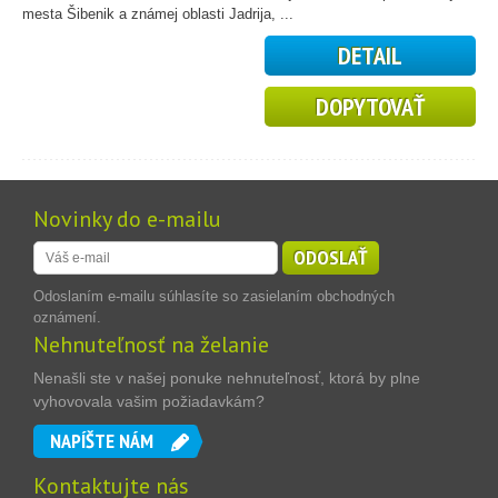
mesta Šibenik a známej oblasti Jadrija, ...
DETAIL
DOPYTOVAŤ
Novinky do e-mailu
ODOSLAŤ
Odoslaním e-mailu súhlasíte so zasielaním obchodných
oznámení.
Nehnuteľnosť na želanie
Nenašli ste v našej ponuke nehnuteľnosť, ktorá by plne
vyhovovala vašim požiadavkám?
NAPÍŠTE NÁM
Kontaktujte nás