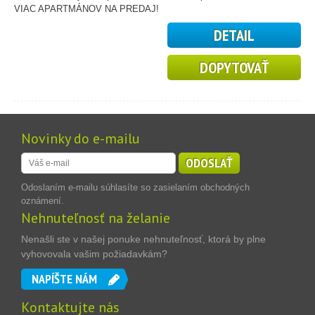
VIAC APARTMÁNOV NA PREDAJ!
DETAIL
DOPYTOVAŤ
Novinky do e-mailu
ODOSLAŤ
Odoslaním e-mailu súhlasíte so zasielaním obchodných
oznámení.
Nehnuteľnosť na želanie
Nenašli ste v našej ponuke nehnuteľnosť, ktorá by plne
vyhovovala vašim požiadavkám?
NAPÍŠTE NÁM
Kontaktujte nás