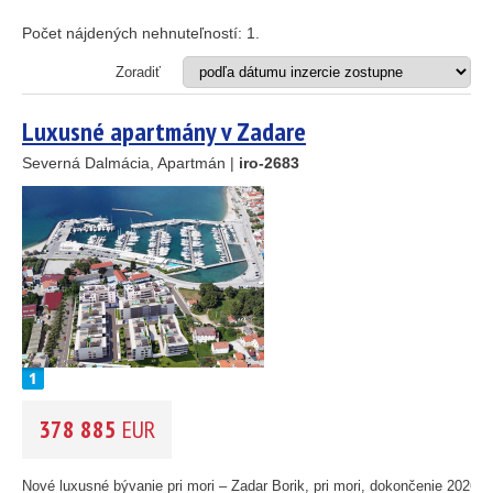
Apartmán
25
89
Dom
Počet nájdených nehnuteľností:
1
.
Dom s apartmánmi
45
Hotel
Zoradiť
Investičný projekt
26
Reštaurácia
Luxusné apartmány v Zadare
1
Stavebný pozemok
Severná Dalmácia, Apartmán |
iro-2683
46
OD MORA DO
(m)
55
193
m
61
56
59
OBLASŤ
(môžete vybrať viacej položiek)
10
Istria
(3)
5
Kvarner
(9)
2
Severná Dalmácia
(248)
14
Stredná Dalmácia
(429)
378 885
EUR
Južná Dalmácia
(34)
CENA
(vyberte rozsah)
Nové luxusné bývanie pri mori – Zadar Borik, pri mori, dokončenie 2026, .