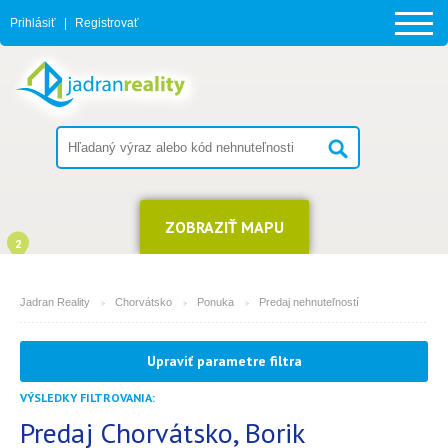
Prihlásiť
|
Registrovať
ZOBRAZIŤ MAPU
2
Jadran Reality
Chorvátsko
Ponuka
Predaj nehnuteľností
MESTO
Upraviť parametre filtra
Borik
VÝSLEDKY FILTROVANIA:
TYP
(môžete vybrať viacej položiek)
Predaj Chorvátsko, Borik