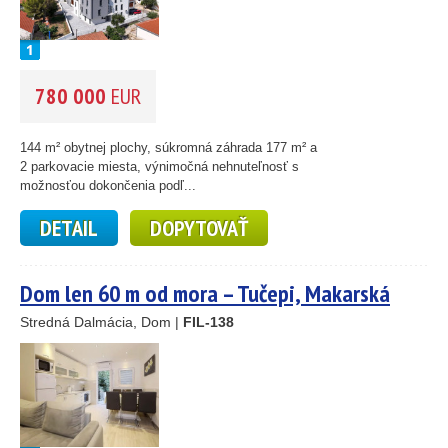
780 000
EUR
144 m² obytnej plochy, súkromná záhrada 177 m² a
2 parkovacie miesta, výnimočná nehnuteľnosť s
možnosťou dokončenia podľ...
DETAIL
DOPYTOVAŤ
Dom len 60 m od mora – Tučepi, Makarská
riviéra
Stredná Dalmácia, Dom |
FIL-138