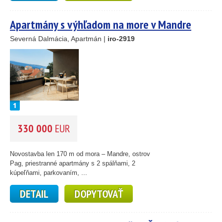
Apartmány s výhľadom na more v Mandre
25
Severná Dalmácia, Apartmán |
iro-2919
89
45
26
1
46
330 000
EUR
55
193
61
Novostavba len 170 m od mora – Mandre, ostrov
56
Pag, priestranné apartmány s 2 spálňami, 2
59
kúpeľňami, parkovaním, ...
10
DETAIL
DOPYTOVAŤ
5
2
14