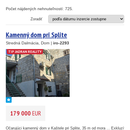
Investičný projekt
Reštaurácia
Počet nájdených nehnuteľností:
725
.
Stavebný pozemok
Zoradiť
OD MORA DO
(m)
Kamenný dom pri Splite
m
Stredná Dalmácia, Dom |
iro-2293
TIP JADRAN REALITY
OBLASŤ
(môžete vybrať viacej položiek)
Istria
(3)
Kvarner
(9)
Severná Dalmácia
(248)
Stredná Dalmácia
(429)
Južná Dalmácia
(34)
CENA
(vyberte rozsah)
179 000
EUR
Očarujúci kamenný dom v Kaštele pri Splite, 35 m od mora ... Exkluzívna