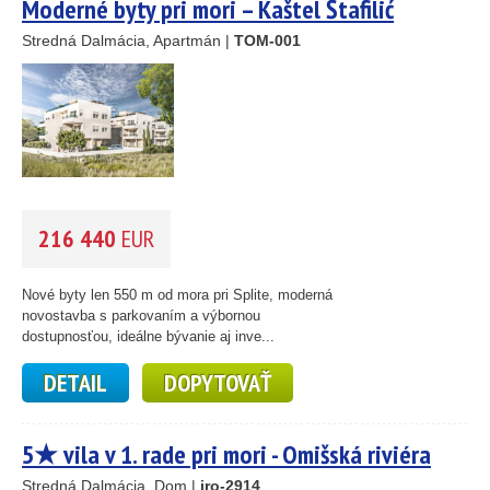
Moderné byty pri mori – Kaštel Štafilić
Stredná Dalmácia, Apartmán |
TOM-001
216 440
EUR
Nové byty len 550 m od mora pri Splite, moderná
novostavba s parkovaním a výbornou
dostupnosťou, ideálne bývanie aj inve...
DETAIL
DOPYTOVAŤ
5★ vila v 1. rade pri mori - Omišská riviéra
Stredná Dalmácia, Dom |
iro-2914