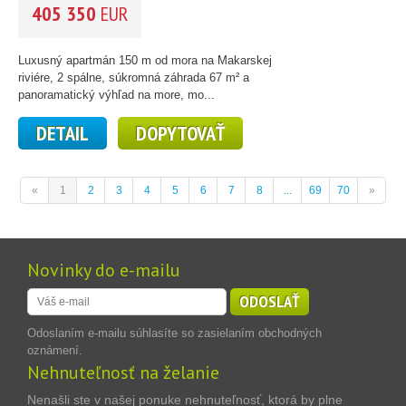
405 350
EUR
Luxusný apartmán 150 m od mora na Makarskej
riviére, 2 spálne, súkromná záhrada 67 m² a
panoramatický výhľad na more, mo...
DETAIL
DOPYTOVAŤ
«
1
2
3
4
5
6
7
8
...
69
70
»
Novinky do e-mailu
ODOSLAŤ
Odoslaním e-mailu súhlasíte so zasielaním obchodných
oznámení.
Nehnuteľnosť na želanie
Nenašli ste v našej ponuke nehnuteľnosť, ktorá by plne