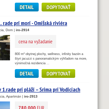
DETAIL
DOPYTOVAŤ
5
1
17
. rade pri mori - Omišská riviéra
cia, Dom |
iro-2914
cena na vyžadanie
800 m² obytnej plochy, wellness, infinity bazén a
štyri jacuzzi s panoramatickým výhľadom na more,
výnimočná rezidencia ...
DETAIL
DOPYTOVAŤ
1.rade pri pláži – Srima pri Vodiciach
cia, Apartmán |
iro-2913
780 000
EUR