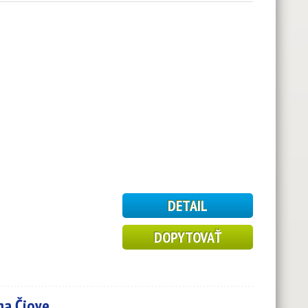
1
DETAIL
DOPYTOVAŤ
na Čiove