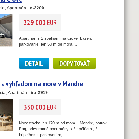
ia, Apartmán |
n-2200
229 000
EUR
Apartmán s 2 spálňami na Čiove, bazén,
parkovanie, len 50 m od mora, ..
DETAIL
DOPYTOVAŤ
 s výhľadom na more v Mandre
cia, Apartmán |
iro-2919
330 000
EUR
Novostavba len 170 m od mora – Mandre, ostrov
Pag, priestranné apartmány s 2 spálňami, 2
kúpeľňami, parkovaním, ...
6