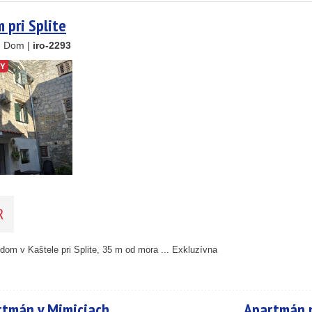
pri Splite
, Dom |
iro-2293
TY
R
2
om v Kaštele pri Splite, 35 m od mora ... Exkluzívna
rtmán v Mimiciach
Apartmán 