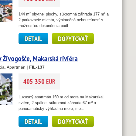
144 m² obytnej plochy, súkromná záhrada 177 m² a
2 parkovacie miesta, výnimočná nehnuteľnosť s
možnosťou dokončenia podľ...
DETAIL
DOPYTOVAŤ
 Živogošće, Makarská riviéra
ia, Apartmán |
FIL-137
405 350
EUR
Luxusný apartmán 150 m od mora na Makarskej
riviére, 2 spálne, súkromná záhrada 67 m² a
panoramatický výhľad na more, mo...
DETAIL
DOPYTOVAŤ