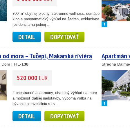
700 m² obytnej plochy, súkromné wellness, domáce
kino a panoramatický výhľad na Jadran, exkluzívna
rezidencia na jednej ...
DETAIL
DOPYTOVAŤ
 od mora – Tučepi, Makarská riviéra
Apartmán v
, Dom |
FIL-138
Stredná Dalmác
520 000
EUR
2 priestranné apartmány, otvorený výhľad na more
a možnosť ďalšej nadstavby, výborná voľba na
bývanie aj investíciu s ov...
DETAIL
DOPYTOVAŤ