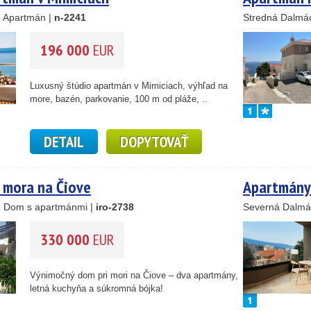
, Apartmán |
n-2241
Stredná Dalmác
196 000
EUR
25
89
Luxusný štúdio apartmán v Mimiciach, výhľad na
more, bazén, parkovanie, 100 m od pláže, ..
45
26
DETAIL
DOPYTOVAŤ
1
46
 mora na Čiove
Apartmány
55
, Dom s apartmánmi |
iro-2738
Severná Dalmá
193
61
56
330 000
EUR
59
10
Výnimočný dom pri mori na Čiove – dva apartmány,
5
letná kuchyňa a súkromná bójka!
2
14