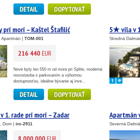
DETAIL
DOPYTOVAŤ
pri mori – Kaštel Štafilić
5★ vila v 1
, Apartmán |
TOM-001
Stredná Dalmá
216 440
EUR
Nové byty len 550 m od mora pri Splite, moderná
novostavba s parkovaním a výbornou
dostupnosťou, ideálne bývanie aj inve...
DETAIL
DOPYTOVAŤ
v 1. rade pri mori – Zadar
Apartmán v 
, Dom |
iro-2911
Severná Dalmá
8 000 000
EUR