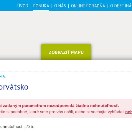
ÚVOD
PONUKA
O NÁS
ONLINE PORADŇA
O DESTINÁ
ZOBRAZIŤ MAPU
IA:
orvátsko
i zadaným parametrom nezodpovedá žiadna nehnuteľnosť.
ite si podobné, ktoré sme pre vás našli, alebo si nechajte vyhľadať
neh
ehnuteľností:
725
.