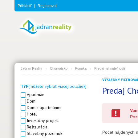
Prihlásiť
|
Registrovať
Jadran Reality
Chorvátsko
Ponuka
Predaj nehnuteľností
VÝSLEDKY FILTROVAN
TYP
(môžete vybrať viacej položiek)
Predaj Ch
Apartmán
Dom
Dom s apartmánmi
Vam
Hotel
Pozr
Investičný projekt
Reštaurácia
Počet nájdených n
Stavebný pozemok