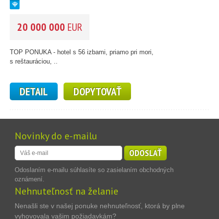
20 000 000
EUR
TOP PONUKA - hotel s 56 izbami, priamo pri mori,
s reštauráciou, ..
DETAIL
DOPYTOVAŤ
Novinky do e-mailu
ODOSLAŤ
Odoslaním e-mailu súhlasíte so zasielaním obchodných
oznámení.
Nehnuteľnosť na želanie
Nenašli ste v našej ponuke nehnuteľnosť, ktorá by plne
vyhovovala vašim požiadavkám?