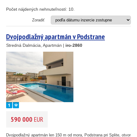
Apartmán
Dom
Počet nájdených nehnuteľností:
10
.
Dom s apartmánmi
Hotel
Zoradiť
Investičný projekt
Reštaurácia
Dvojpodlažný apartmán v Podstrane
Stavebný pozemok
Stredná Dalmácia, Apartmán |
iro-2860
OD MORA DO
(m)
m
OBLASŤ
(môžete vybrať viacej položiek)
Istria
(3)
Kvarner
(9)
Severná Dalmácia
(248)
Stredná Dalmácia
(429)
590 000
EUR
Južná Dalmácia
(34)
CENA
(vyberte rozsah)
Dvojpodlažný apartmán len 150 m od mora, Podstrana pri Splite, otvorený