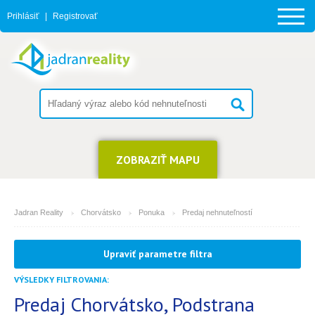
Prihlásiť
|
Registrovať
ZOBRAZIŤ MAPU
Jadran Reality
Chorvátsko
Ponuka
Predaj nehnuteľností
MESTO
Upraviť parametre filtra
Podstrana
VÝSLEDKY FILTROVANIA:
TYP
(môžete vybrať viacej položiek)
Predaj Chorvátsko, Podstrana