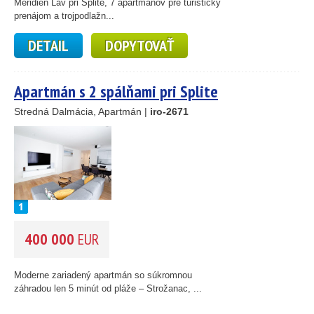
Meridien Lav pri Splite, 7 apartmánov pre turistický
prenájom a trojpodlažn...
DETAIL
DOPYTOVAŤ
Apartmán s 2 spálňami pri Splite
Stredná Dalmácia, Apartmán |
iro-2671
400 000
EUR
Moderne zariadený apartmán so súkromnou
záhradou len 5 minút od pláže – Strožanac, ...