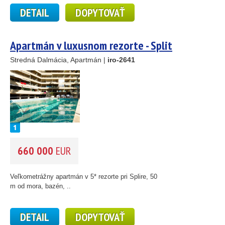
DETAIL
DOPYTOVAŤ
Apartmán v luxusnom rezorte - Split
2
Stredná Dalmácia, Apartmán |
iro-2641
660 000
EUR
25
89
Veľkometrážny apartmán v 5* rezorte pri Splire, 50
45
m od mora, bazén, ..
26
1
DETAIL
DOPYTOVAŤ