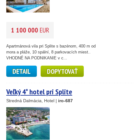
1 100 000
EUR
Apartmánová vila pri Splite s bazénom, 400 m od
mora a pláže, 10 spální, 8 parkovacích miest..
VHODNÉ NA PODNIKANIE v c...
DETAIL
DOPYTOVAŤ
Veľký 4* hotel pri Splite
Stredná Dalmácia, Hotel |
iro-687