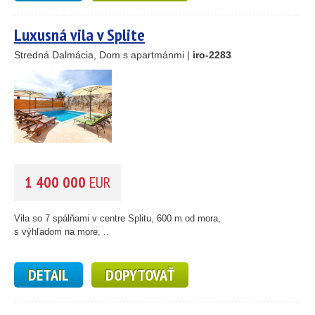
46
Luxusná vila v Splite
55
193
Stredná Dalmácia, Dom s apartmánmi |
iro-2283
61
56
59
10
5
2
14
1 400 000
EUR
Vila so 7 spálňami v centre Splitu, 600 m od mora,
s výhľadom na more, ..
DETAIL
DOPYTOVAŤ