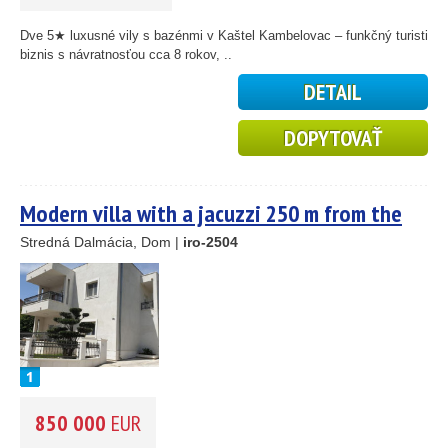
45
26
Dve 5★ luxusné vily s bazénmi v Kaštel Kambelovac – funkčný turistick
1
biznis s návratnosťou cca 8 rokov, ..
DETAIL
46
DOPYTOVAŤ
55
193
61
56
59
Modern villa with a jacuzzi 250 m from the
10
sea – Kaštel Kambelovac
Stredná Dalmácia, Dom |
iro-2504
5
2
14
850 000
EUR