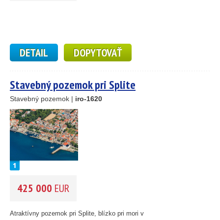
DETAIL
DOPYTOVAŤ
Stavebný pozemok pri Splite
Stavebný pozemok |
iro-1620
425 000
EUR
Atraktívny pozemok pri Splite, blízko pri mori v