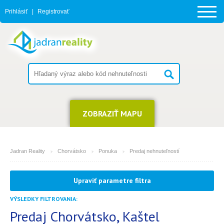
Prihlásiť
|
Registrovať
ZOBRAZIŤ MAPU
Jadran Reality
Chorvátsko
Ponuka
Predaj nehnuteľností
MESTO
Upraviť parametre filtra
Kaštel Kambelovac
VÝSLEDKY FILTROVANIA:
TYP
(môžete vybrať viacej položiek)
Predaj Chorvátsko, Kaštel