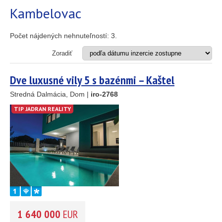
Apartmán
Kambelovac
Dom
Dom s apartmánmi
Hotel
Počet nájdených nehnuteľností:
3
.
Investičný projekt
Reštaurácia
Zoradiť
Stavebný pozemok
Dve luxusné vily 5 s bazénmi – Kaštel
OD MORA DO
(m)
2
Kambelovac | Vynikajúca investícia s
Stredná Dalmácia, Dom |
iro-2768
m
TIP JADRAN REALITY
návratnosťou za 8 rokov
OBLASŤ
(môžete vybrať viacej položiek)
Istria
(3)
Kvarner
(9)
Severná Dalmácia
(248)
Stredná Dalmácia
(429)
Južná Dalmácia
(34)
25
89
1 640 000
EUR
CENA
(vyberte rozsah)