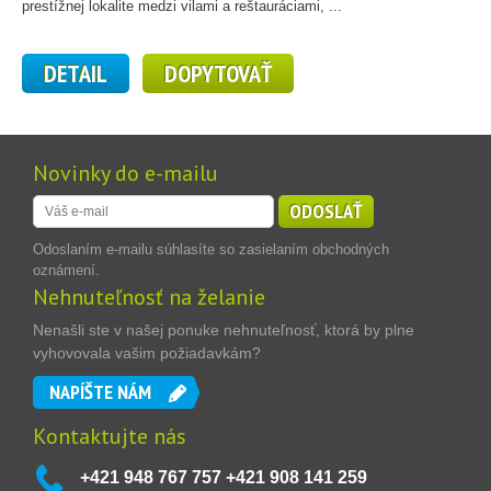
prestížnej lokalite medzi vilami a reštauráciami, ...
DETAIL
DOPYTOVAŤ
Novinky do e-mailu
ODOSLAŤ
Odoslaním e-mailu súhlasíte so zasielaním obchodných
oznámení.
Nehnuteľnosť na želanie
Nenašli ste v našej ponuke nehnuteľnosť, ktorá by plne
vyhovovala vašim požiadavkám?
NAPÍŠTE NÁM
Kontaktujte nás
+421 948 767 757 +421 908 141 259