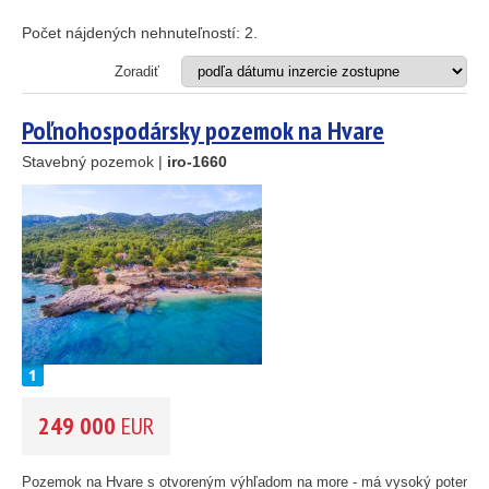
Apartmán
Dom
Počet nájdených nehnuteľností:
2
.
Dom s apartmánmi
Hotel
Zoradiť
Investičný projekt
Reštaurácia
Poľnohospodársky pozemok na Hvare
Stavebný pozemok
Stavebný pozemok |
iro-1660
OD MORA DO
(m)
25
89
m
45
26
OBLASŤ
(môžete vybrať viacej položiek)
1
Istria
(3)
Kvarner
(9)
46
Severná Dalmácia
(248)
Stredná Dalmácia
(429)
55
193
249 000
EUR
Južná Dalmácia
(34)
61
56
CENA
(vyberte rozsah)
Pozemok na Hvare s otvoreným výhľadom na more - má vysoký potenciá
59