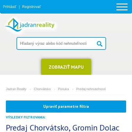
Prihlásiť
|
Registrovať
ZOBRAZIŤ MAPU
Jadran Reality
Chorvátsko
Ponuka
Predaj nehnuteľností
MESTO
Upraviť parametre filtra
Gromin Dolac
VÝSLEDKY FILTROVANIA:
TYP
(môžete vybrať viacej položiek)
2
Predaj Chorvátsko, Gromin Dolac