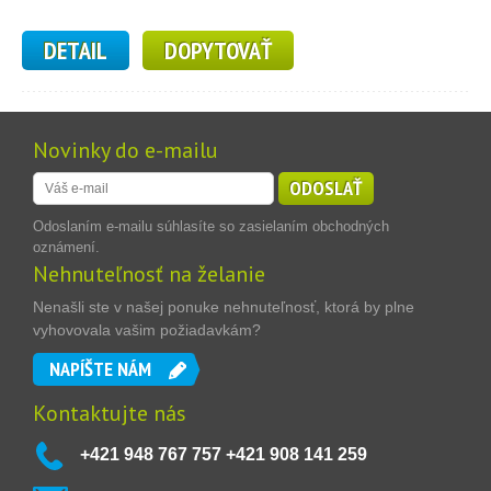
DETAIL
DOPYTOVAŤ
Novinky do e-mailu
ODOSLAŤ
Odoslaním e-mailu súhlasíte so zasielaním obchodných
oznámení.
Nehnuteľnosť na želanie
Nenašli ste v našej ponuke nehnuteľnosť, ktorá by plne
vyhovovala vašim požiadavkám?
NAPÍŠTE NÁM
Kontaktujte nás
+421 948 767 757 +421 908 141 259