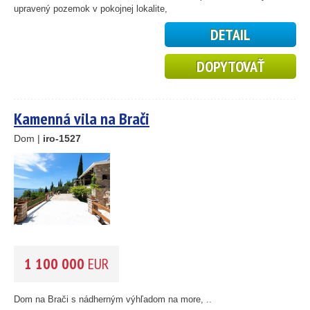
59
upravený pozemok v pokojnej lokalite,
10
DETAIL
5
2
14
DOPYTOVAŤ
Kamenná vila na Brači
Dom |
iro-1527
1 100 000
EUR
Dom na Brači s nádherným výhľadom na more, ..