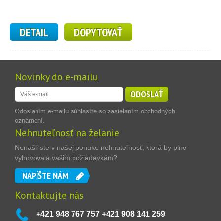
DETAIL
DOPYTOVAŤ
Novinky do e-mailu
ODOSLAŤ
Odoslaním e-mailu súhlasíte so zasielaním obchodných
oznámení.
Nehnuteľnosť na želanie
Nenašli ste v našej ponuke nehnuteľnosť, ktorá by plne
vyhovovala vašim požiadavkám?
NAPÍŠTE NÁM
Kontaktujte nás
+421 948 767 757 +421 908 141 259