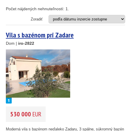
Apartmán
Dom
Počet nájdených nehnuteľností:
1
.
Dom s apartmánmi
Hotel
Zoradiť
Investičný projekt
Reštaurácia
Vila s bazénom pri Zadare
Stavebný pozemok
Dom |
iro-2822
OD MORA DO
(m)
25
89
m
45
OBLASŤ
(môžete vybrať viacej položiek)
26
1
Istria
(3)
Kvarner
(9)
Severná Dalmácia
46
(248)
Stredná Dalmácia
(429)
530 000
EUR
Južná Dalmácia
55
193
(34)
61
56
CENA
(vyberte rozsah)
Moderná vila s bazénom neďaleko Zadaru, 3 spálne, súkromný bazén a