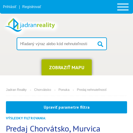
Prihlásiť
|
Registrovať
ZOBRAZIŤ MAPU
Jadran Reality
Chorvátsko
Ponuka
Predaj nehnuteľností
MESTO
Upraviť parametre filtra
Murvica
VÝSLEDKY FILTROVANIA:
TYP
(môžete vybrať viacej položiek)
Predaj Chorvátsko, Murvica
2