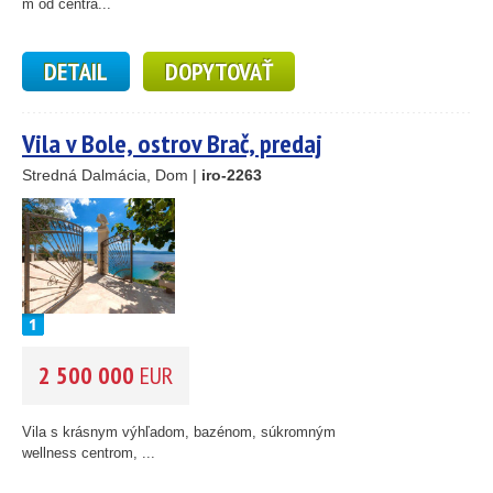
14
m od centra...
DETAIL
DOPYTOVAŤ
Vila v Bole, ostrov Brač, predaj
nehnuteľností, Chorvátsko
Stredná Dalmácia, Dom |
iro-2263
2 500 000
EUR
Vila s krásnym výhľadom, bazénom, súkromným
wellness centrom, ...