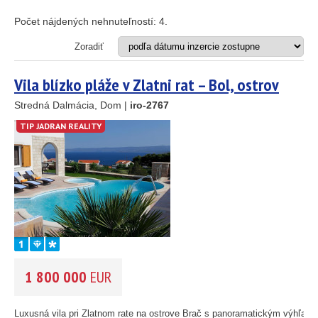
Apartmán
Dom
Počet nájdených nehnuteľností:
4
.
Dom s apartmánmi
Hotel
Zoradiť
Investičný projekt
Reštaurácia
Vila blízko pláže v Zlatni rat – Bol, ostrov
Stavebný pozemok
Brač
Stredná Dalmácia, Dom |
iro-2767
OD MORA DO
(m)
TIP JADRAN REALITY
m
OBLASŤ
(môžete vybrať viacej položiek)
Istria
(3)
Kvarner
(9)
Severná Dalmácia
2
(248)
Stredná Dalmácia
(429)
1 800 000
EUR
Južná Dalmácia
(34)
CENA
(vyberte rozsah)
Luxusná vila pri Zlatnom rate na ostrove Brač s panoramatickým výhľado