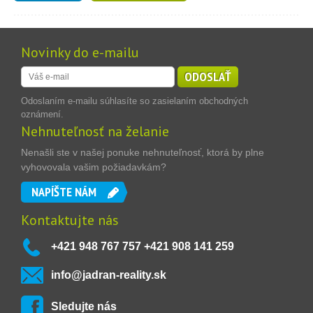
Novinky do e-mailu
ODOSLAŤ
Odoslaním e-mailu súhlasíte so zasielaním obchodných
oznámení.
Nehnuteľnosť na želanie
Nenašli ste v našej ponuke nehnuteľnosť, ktorá by plne
vyhovovala vašim požiadavkám?
NAPÍŠTE NÁM
Kontaktujte nás
+421 948 767 757 +421 908 141 259
info@jadran-reality.sk
Sledujte nás