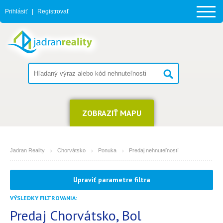
Prihlásiť
|
Registrovať
ZOBRAZIŤ MAPU
Jadran Reality
Chorvátsko
Ponuka
Predaj nehnuteľností
MESTO
Upraviť parametre filtra
Bol
VÝSLEDKY FILTROVANIA:
TYP
(môžete vybrať viacej položiek)
Predaj Chorvátsko, Bol