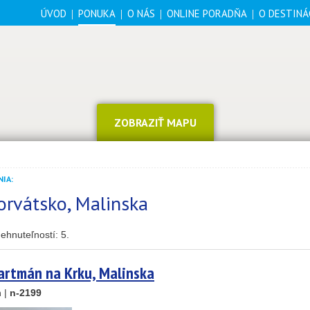
ÚVOD
PONUKA
O NÁS
ONLINE PORADŇA
O DESTINÁ
ZOBRAZIŤ MAPU
IA:
orvátsko, Malinska
2
ehnuteľností:
5
.
artmán na Krku, Malinska
n |
n-2199