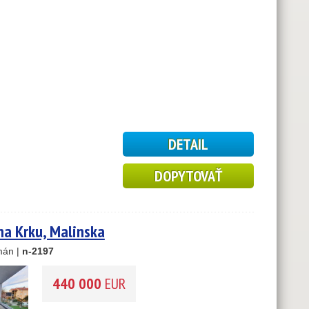
DETAIL
DOPYTOVAŤ
a Krku, Malinska
mán |
n-2197
6
440 000
EUR
5
1