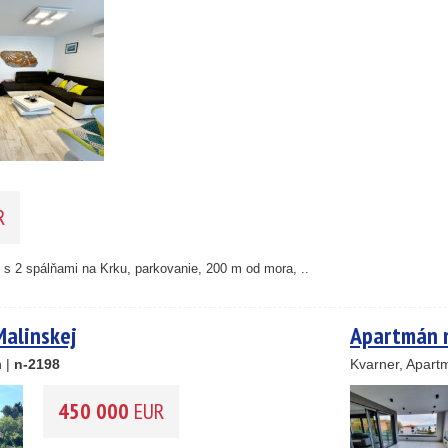
25
89
45
26
1
46
R
55
193
s 2 spálňami na Krku, parkovanie, 200 m od mora, ..
61
56
59
alinskej
Apartmán n
10
n |
n-2198
Kvarner, Apart
5
2
14
450 000
EUR