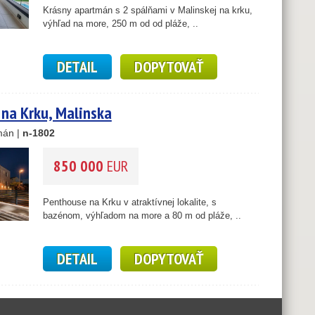
Krásny apartmán s 2 spálňami v Malinskej na krku,
výhľad na more, 250 m od od pláže, ..
17
DETAIL
DOPYTOVAŤ
na Krku, Malinska
mán |
n-1802
850 000
EUR
Penthouse na Krku v atraktívnej lokalite, s
bazénom, výhľadom na more a 80 m od pláže, ..
DETAIL
DOPYTOVAŤ