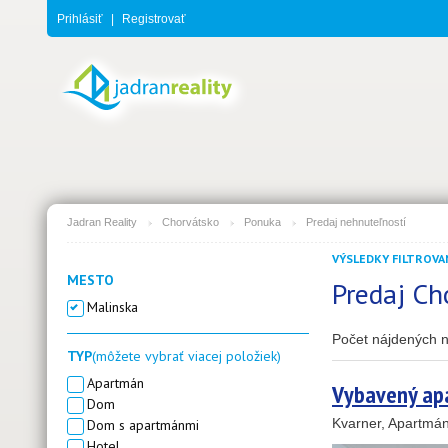
Prihlásiť
|
Registrovať
Jadran Reality
Chorvátsko
Ponuka
Predaj nehnuteľností
2
3
VÝSLEDKY FILTROVAN
MESTO
Predaj Ch
11
4
Malinska
Počet nájdených n
TYP
(môžete vybrať viacej položiek)
1
Apartmán
Vybavený ap
2
Dom
Kvarner, Apartmá
Dom s apartmánmi
19
Hotel