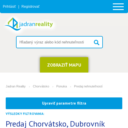
Prihlásiť
|
Registrovať
ZOBRAZIŤ MAPU
Jadran Reality
Chorvátsko
Ponuka
Predaj nehnuteľností
MESTO
Upraviť parametre filtra
Dubrovník
VÝSLEDKY FILTROVANIA:
TYP
(môžete vybrať viacej položiek)
Predaj Chorvátsko, Dubrovník