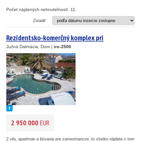
Apartmán
Dom
Počet nájdených nehnuteľností:
11
.
Dom s apartmánmi
Hotel
Zoradiť
Investičný projekt
Reštaurácia
Rezidentsko-komerčný komplex pri
Stavebný pozemok
Dubrovníku
Južná Dalmácia, Dom |
iro-2500
OD MORA DO
(m)
m
OBLASŤ
(môžete vybrať viacej položiek)
Istria
(3)
Kvarner
(9)
Severná Dalmácia
(248)
Stredná Dalmácia
(429)
2 950 000
EUR
Južná Dalmácia
(34)
CENA
(vyberte rozsah)
2 vily, apartmán a bývanie pre zamestnancov, to všetko nájdete v tomto