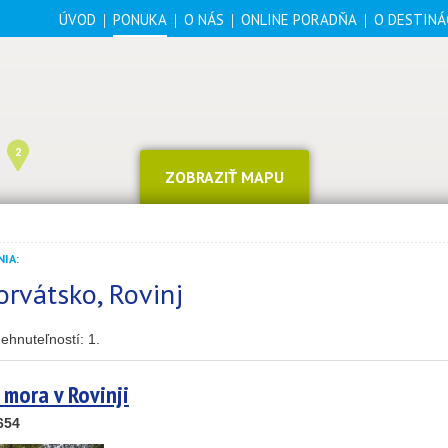
ÚVOD
PONUKA
O NÁS
ONLINE PORADŇA
O DESTINÁ
2
ZOBRAZIŤ MAPU
IA:
orvátsko, Rovinj
ehnuteľností:
1
.
25
89
mora v Rovinji
45
654