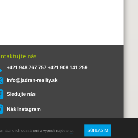
ntaktujte nás
+421 948 767 757 +421 908 141 259
info@jadran-reality.sk
Sledujte nás
Náš Instagram
SÚHLASÍM
ormácii o ich odstránení a vypnutí nájdete
tu
.
O nás
Kontakt