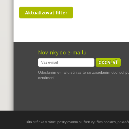
Novinky do e-mailu
ODOSLAŤ
Odoslaním e-mailu súhlasíte so zasielaním obchodný
oznámení.
Táto stránka v rámci poskytovania služieb využíva cookies, pokračo
Copyright © 2013 - 2026
Jadran Reality, s.r.o.
,
Powered by 