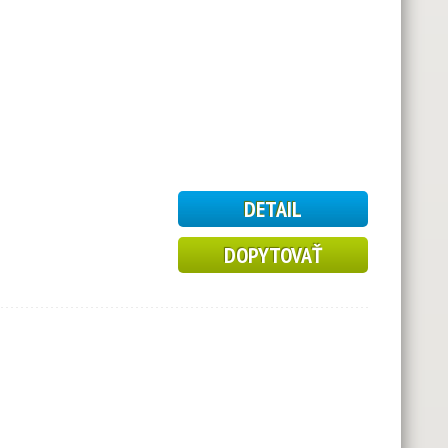
DETAIL
DOPYTOVAŤ
6
5
1
17