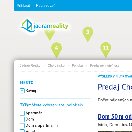
Prihlásiť
|
Registrovať
2
3
11
4
1
Jadran Reality
Chorvátsko
Ponuka
Predaj nehnuteľností
2
VÝSLEDKY FILTROVAN
MESTO
Predaj Ch
19
Rovinj
Počet nájdených n
TYP
(môžete vybrať viacej položiek)
Apartmán
Dom 50 m od 
Dom
Istria, Dom |
iro-1
Dom s apartmánmi
Hotel