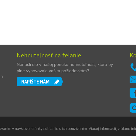
Nehnuteľnosť na želanie
Ko
Nenašli ste v našej ponuke nehnuteľnosť, ktorá by
plne vyhovovala vašim požiadavkám?
ch
NAPÍŠTE NÁM
vaním v návšteve stránky súhlasíte s ich používaním. Viacej informácií, vrátane inf
Digitální agentura
DIGISHOCK