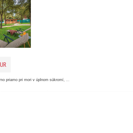
26
1
46
55
193
61
56
59
10
UR
5
2
14
mo priamo pri mori v úplnom súkromí, ...