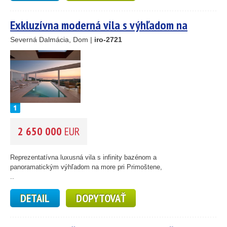
Exkluzívna moderná vila s výhľadom na
25
more – Primošten
Severná Dalmácia, Dom |
iro-2721
89
45
26
1
46
2 650 000
EUR
55
193
61
Reprezentatívna luxusná vila s infinity bazénom a
56
panoramatickým výhľadom na more pri Primoštene,
59
..
10
DETAIL
DOPYTOVAŤ
5
2
14