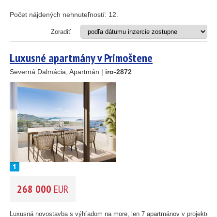
Apartmán
Dom
Počet nájdených nehnuteľností:
12
.
Dom s apartmánmi
Hotel
Zoradiť
Investičný projekt
Reštaurácia
Luxusné apartmány v Primoštene
Stavebný pozemok
Severná Dalmácia, Apartmán |
iro-2872
OD MORA DO
(m)
m
OBLASŤ
(môžete vybrať viacej položiek)
Istria
(3)
Kvarner
(9)
Severná Dalmácia
(248)
Stredná Dalmácia
(429)
268 000
EUR
Južná Dalmácia
(34)
CENA
(vyberte rozsah)
Luxusná novostavba s výhľadom na more, len 7 apartmánov v projekte,