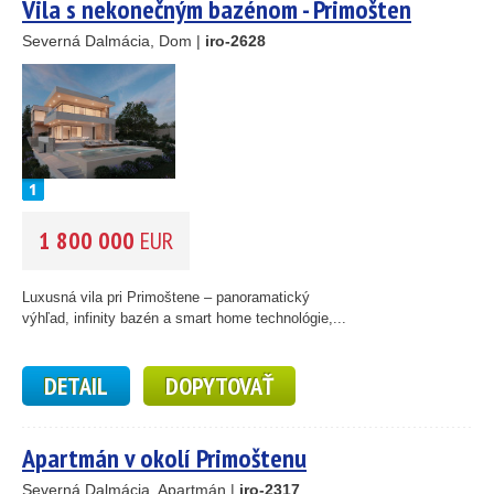
Vila s nekonečným bazénom - Primošten
Severná Dalmácia, Dom |
iro-2628
1 800 000
EUR
Luxusná vila pri Primoštene – panoramatický
výhľad, infinity bazén a smart home technológie,...
DETAIL
DOPYTOVAŤ
Apartmán v okolí Primoštenu
Severná Dalmácia, Apartmán |
iro-2317