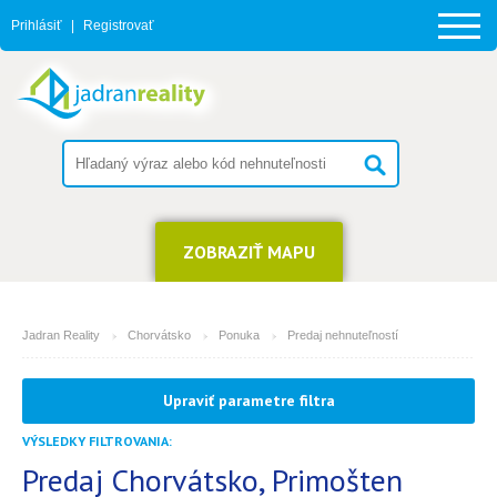
Prihlásiť
|
Registrovať
ZOBRAZIŤ MAPU
Jadran Reality
Chorvátsko
Ponuka
Predaj nehnuteľností
MESTO
Upraviť parametre filtra
Primošten
VÝSLEDKY FILTROVANIA:
TYP
(môžete vybrať viacej položiek)
Predaj Chorvátsko, Primošten