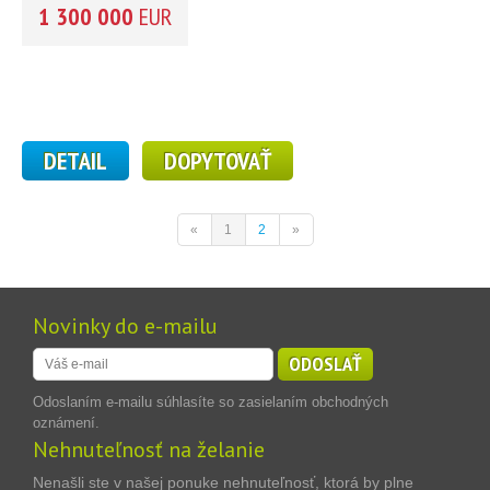
1 300 000
EUR
DETAIL
DOPYTOVAŤ
«
1
2
»
Novinky do e-mailu
ODOSLAŤ
Odoslaním e-mailu súhlasíte so zasielaním obchodných
oznámení.
Nehnuteľnosť na želanie
Nenašli ste v našej ponuke nehnuteľnosť, ktorá by plne