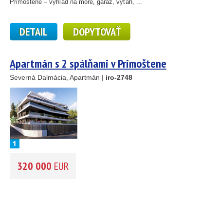
Primoštene – výhľad na more, garáž, výťah, ...
DETAIL
DOPYTOVAŤ
Apartmán s 2 spálňami v Primoštene
Severná Dalmácia, Apartmán |
iro-2748
320 000
EUR