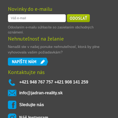
Novinky do e-mailu
ODOSLAŤ
Odoslaním e-mailu súhlasíte so zasielaním obchodných
oznámení.
Nehnuteľnosť na želanie
Nenašli ste v našej ponuke nehnuteľnosť, ktorá by plne
vyhovovala vašim požiadavkám?
NAPÍŠTE NÁM
Kontaktujte nás
+421 948 767 757 +421 908 141 259
info@jadran-reality.sk
Sledujte nás
Náš Instagram