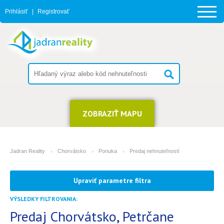
Prihlásiť
|
Registrovať
ZOBRAZIŤ MAPU
Jadran Reality
Chorvátsko
Ponuka
Predaj nehnuteľností
MESTO
Upraviť parametre filtra
Petrčane
VÝSLEDKY FILTROVANIA:
TYP
(môžete vybrať viacej položiek)
Predaj Chorvátsko, Petrčane