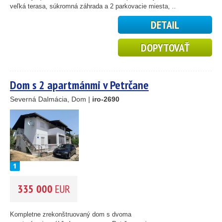
veľká terasa, súkromná záhrada a 2 parkovacie miesta, ..
DETAIL
2
DOPYTOVAŤ
Dom s 2 apartmánmi v Petrčane
Severná Dalmácia, Dom |
iro-2690
25
89
45
335 000
EUR
26
1
Kompletne zrekonštruovaný dom s dvoma