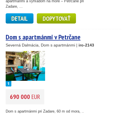
46
apartmánmi a výhľadom na more – Petrčane pri
Zadare, ...
55
193
DETAIL
DOPYTOVAŤ
61
56
59
Dom s apartmánmi v Petrčane
10
5
Severná Dalmácia, Dom s apartmánmi |
iro-2143
2
14
690 000
EUR
Dom s apartmánmi pri Zadare, 60 m od mora, ..