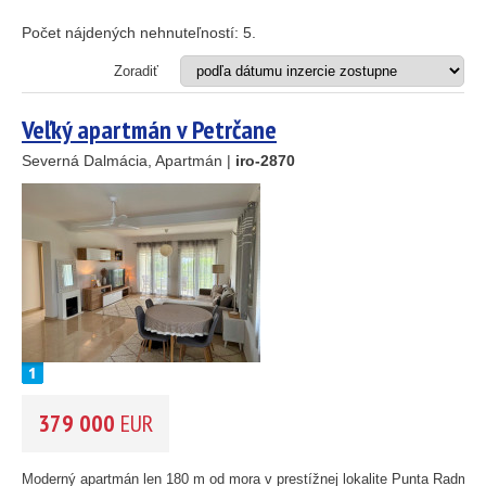
Apartmán
Dom
Počet nájdených nehnuteľností:
5
.
Dom s apartmánmi
Hotel
Zoradiť
Investičný projekt
Reštaurácia
Veľký apartmán v Petrčane
Stavebný pozemok
Severná Dalmácia, Apartmán |
iro-2870
OD MORA DO
(m)
m
OBLASŤ
(môžete vybrať viacej položiek)
Istria
(3)
Kvarner
(9)
Severná Dalmácia
(248)
Stredná Dalmácia
(429)
379 000
EUR
Južná Dalmácia
(34)
CENA
(vyberte rozsah)
Moderný apartmán len 180 m od mora v prestížnej lokalite Punta Radman