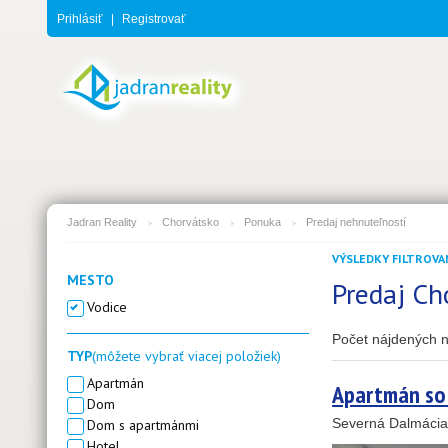
Prihlásiť
|
Registrovať
Jadran Reality
Chorvátsko
Ponuka
Predaj nehnuteľností
VÝSLEDKY FILTROVAN
MESTO
Predaj Ch
Vodice
Počet nájdených n
TYP
(môžete vybrať viacej položiek)
2
3
Apartmán
Apartmán so 
Dom
Severná Dalmácia
Dom s apartmánmi
11
4
Hotel