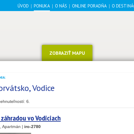
ÚVOD
PONUKA
O NÁS
ONLINE PORADŇA
O DESTINÁ
ZOBRAZIŤ MAPU
IA:
orvátsko, Vodice
ehnuteľností:
6
.
záhradou vo Vodiciach
, Apartmán |
iro-2780
2