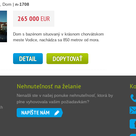
, Dom |
n-1708
265 000
EUR
Dom s bazénom situovaný v krásnom chorvátskom
meste Vodice, nachádza sa 850 metrov od mora.
DETAIL
DOPYTOVAŤ
Nehnuteľnosť na želanie
Ko
Nenašli ste v našej ponuke nehnuteľnosť, ktorá by
plne vyhovovala vašim požiadavkám?
ch
NAPÍŠTE NÁM