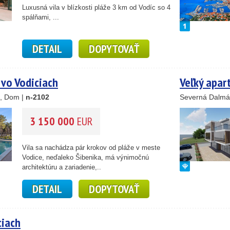
59
Luxusná vila v blízkosti pláže 3 km od Vodíc so 4
10
spálňami, ...
5
2
14
DETAIL
DOPYTOVAŤ
 vo Vodiciach
Veľký apar
, Dom |
n-2102
Severná Dalmá
3 150 000
EUR
Vila sa nachádza pár krokov od pláže v meste
Vodice, neďaleko Šibenika, má výnimočnú
architektúru a zariadenie,..
DETAIL
DOPYTOVAŤ
ciach