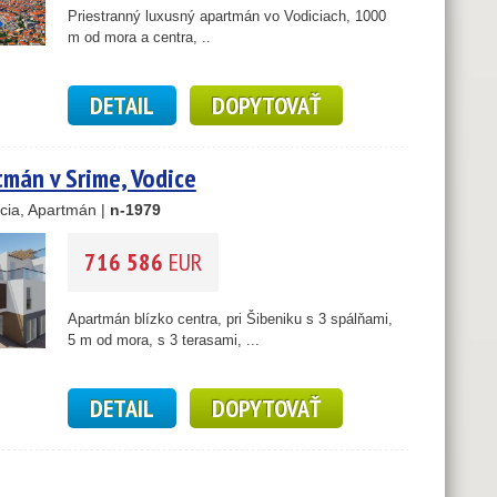
Priestranný luxusný apartmán vo Vodiciach, 1000
m od mora a centra, ..
6
DETAIL
DOPYTOVAŤ
5
1
tmán v Srime, Vodice
17
cia, Apartmán |
n-1979
716 586
EUR
Apartmán blízko centra, pri Šibeniku s 3 spálňami,
5 m od mora, s 3 terasami, ...
DETAIL
DOPYTOVAŤ