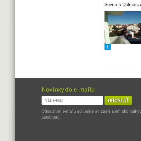
Severná Dalmácia
Novinky do e-mailu
ODOSLAŤ
Odoslaním e-mailu súhlasíte so zasielaním obchodný
oznámení.