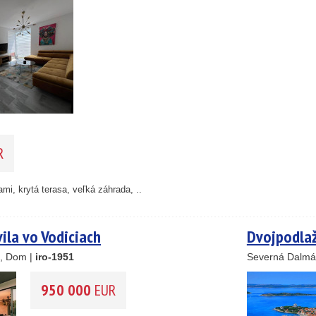
25
89
R
45
mi, krytá terasa, veľká záhrada, ..
26
1
vila vo Vodiciach
Dvojpodlaž
46
, Dom |
iro-1951
Severná Dalmá
55
193
950 000
EUR
61
56