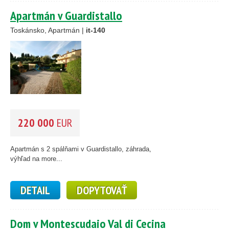
Apartmán v Guardistallo
Toskánsko, Apartmán |
it-140
1
3
61
87
220 000
EUR
12
1
Apartmán s 2 spálňami v Guardistallo, záhrada,
výhľad na more...
DETAIL
DOPYTOVAŤ
Dom v Montescudaio Val di Cecina