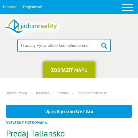
Prihlásiť
|
Registrovať
ZOBRAZIŤ MAPU
Jadran Reality
Taliansko
Ponuka
Predaj nehnuteľností
TYP
(môžete vybrať viacej položiek)
Upraviť parametre filtra
Apartmán
Dom
VÝSLEDKY FILTROVANIA:
Dom s apartmánmi
Predaj Taliansko
Hotel