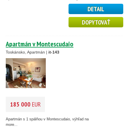
Trentino
(0)
DETAIL
Umbria
(0)
Valle d'Aosta
(0)
DOPYTOVAŤ
Veneto
(0)
CENA
(vyberte rozsah)
Apartmán v Montescudaio
Toskánsko, Apartmán |
it-143
185 000
EUR
Apartmán s 1 spálňou v Montescudaio, výhľad na
more...