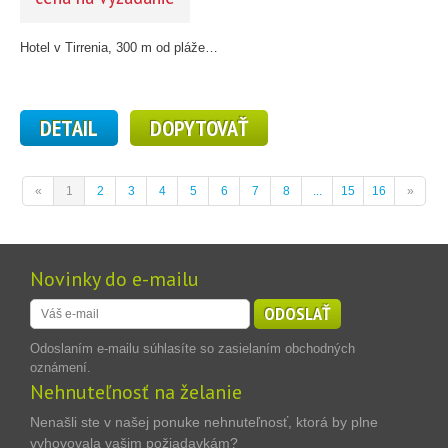
Hotel v Tirrenia, 300 m od pláže…
DETAIL
DOPYTOVAŤ
«
1
2
3
4
5
6
7
8
...
15
16
»
Novinky do e-mailu
ODOSLAŤ
Odoslaním e-mailu súhlasíte so zasielaním obchodných
oznámení.
Nehnuteľnosť na želanie
Nenašli ste v našej ponuke nehnuteľnosť, ktorá by plne
vyhovovala vašim požiadavkám?