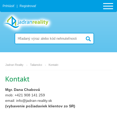
Prihlásiť
|
Registrovať
Jadran Reality
Taliansko
Kontakt
Kontakt
Mgr. Dana Chabová
mob:
+421 908 141 259
email: info@jadran-reality.sk
(vybavenie požiadaviek klientov zo SR)