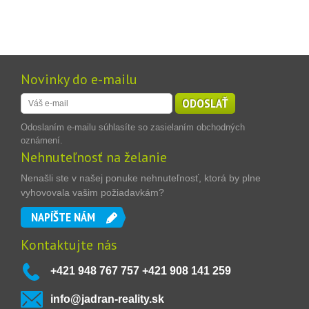
Novinky do e-mailu
ODOSLAŤ
Odoslaním e-mailu súhlasíte so zasielaním obchodných
oznámení.
Nehnuteľnosť na želanie
Nenašli ste v našej ponuke nehnuteľnosť, ktorá by plne
vyhovovala vašim požiadavkám?
NAPÍŠTE NÁM
Kontaktujte nás
+421 948 767 757 +421 908 141 259
info@jadran-reality.sk