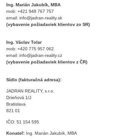
Ing. Marián Jakubík, MBA
mob:
+421 948 767 757
email: info@jadran-reality.sk
(vybavenie požiadaviek klientov zo SR)
Ing. Václav Tolar
mob:
+420 775 957 062
email: info@jadran-reality.cz
(vybavenie požiadaviek klientov z ČR)
Sídlo (fakturačná adresa):
JADRAN REALITY, s.r.o.
Drieňová 1/J
Bratislava
821 01
IČO: 51 154 595
Konateľ:
Ing. Marián Jakubík, MBA