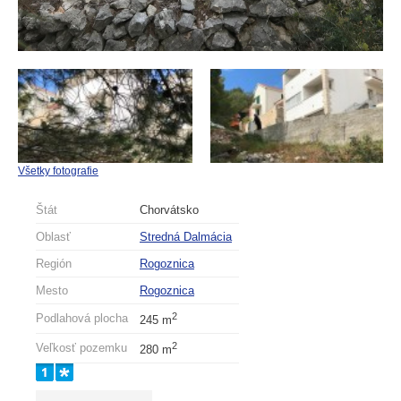
Všetky fotografie
Štát
Chorvátsko
Oblasť
Stredná Dalmácia
Región
Rogoznica
Mesto
Rogoznica
2
Podlahová plocha
245 m
2
Veľkosť pozemku
280 m