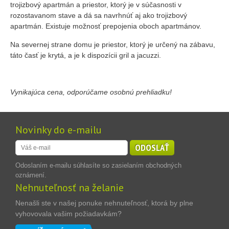
trojizbový apartmán a priestor, ktorý je v súčasnosti v
rozostavanom stave a dá sa navrhnúť aj ako trojizbový
apartmán. Existuje možnosť prepojenia oboch apartmánov.
Na severnej strane domu je priestor, ktorý je určený na zábavu,
táto časť je krytá, a je k dispozícii gril a jacuzzi.
Vynikajúca cena, odporúčame osobnú prehliadku!
Novinky do e-mailu
ODOSLAŤ
Odoslaním e-mailu súhlasíte so zasielaním obchodných
oznámení.
Nehnuteľnosť na želanie
Nenašli ste v našej ponuke nehnuteľnosť, ktorá by plne
vyhovovala vašim požiadavkám?