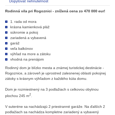
Dopytovať nehnuteľnosť
Rodinná vila pri Rogoznici - znížená cena zo 470 000 eur!
1. rada od mora
krásna kamienková pláž
súkromie a pokoj
zariadená a vybavená
garáž
veľa balkónov
výhľad na more a zátoku
vhodná na prenájom
Rodinný dom je blízko mesta a známej turistickej destinácie -
Rogoznice, a zároveň je uprostred zalesnenej oblasti pokojnej
zátoky s krásnym výhľadom z každého kúta domu.
Dom je rozmiestnený na 3 podlažiach s celkovou obytnou
2
plochou 245 m
.
V suteréne sa nachádzajú 2 priestranné garáže. Na ďalších 2
podlažiach sa nachádza kompletne zariadený a vybavený