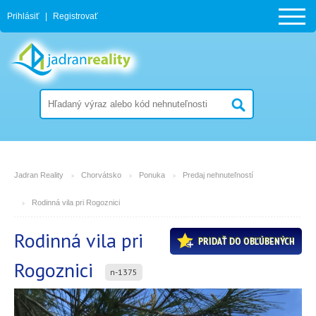
Prihlásiť
|
Registrovať
Jadran Reality
Chorvátsko
Ponuka
Predaj nehnuteľností
Rodinná vila pri Rogoznici
Rodinná vila pri
PRIDAŤ DO OBĽÚBENÝCH
Rogoznici
n-1375