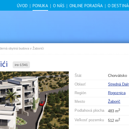
ÚVOD
PONUKA
O NÁS
ONLINE PORADŇA
O DESTINÁ
erná obytná budova v Žaborići
ići
iro-1341
Štát
Chorvátsko
Oblasť
Stredná Dal
Región
Rogoznica
Mesto
Žaborič
2
Podlahová plocha
483 m
2
Veľkosť pozemku
512 m