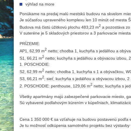
výhľad na more
Ponúkame na predaj malú mestskú budovu na skvelom mieste 
Je súčasťou upraveného komplexu len 10 minút od mesta Šib
2
Budova má čistú úžitkovú plochu 483,23 m
a pozostáva zo 
V suteréne je 5 skladových priestorov a 3 parkovacie miesta
PRÍZEMIE:
2
AP1, 62,99 m
netto; chodba 1, kuchyňa s jedálňou a obývač
2
S1, 66,21 m
netto; kuchyňa s jedálňou a obývacou izbou, 2 
1. POSCHODIE:
2
S2, 62,99 m
netto; chodba 1, kuchyňa s 1 a obývačkou, WC,
2
S3, 66,21 m
; sieť; kuchyňa s jedálňou a obývacou izbou, 2 
2
2. POSCHODIE: penthouse, 129,06 m
netto; kuchyňa s jed
Všetky apartmány majú zabezpečené parkovacie miesto, gar
Sú vybavené podlahovým kúrením v kúpeľniach, klimatizácio
Cena 1 350 000 € sa vzťahuje na budovu postavenú podľa ex
Je tu možnosť odkúpenia samotného projektu bez výstavby 