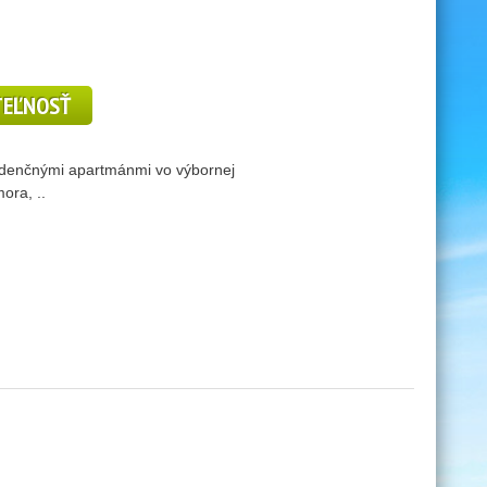
TEĽNOSŤ
idenčnými apartmánmi vo výbornej
ora, ..