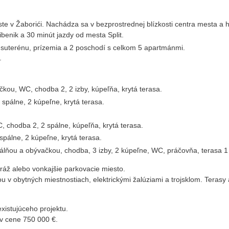
v Žaborići. Nachádza sa v bezprostrednej blízkosti centra mesta a h
enik a 30 minút jazdy od mesta Split.
suterénu, prízemia a 2 poschodí s celkom 5 apartmánmi.
.
kou, WC, chodba 2, 2 izby, kúpeľňa, krytá terasa.
spálne, 2 kúpeľne, krytá terasa.
 chodba 2, 2 spálne, kúpeľňa, krytá terasa.
spálne, 2 kúpeľne, krytá terasa.
álňou a obývačkou, chodba, 3 izby, 2 kúpeľne, WC, práčovňa, terasa 1 -
áž alebo vonkajšie parkovacie miesto.
u v obytných miestnostiach, elektrickými žalúziami a trojsklom. Teras
istujúceho projektu.
v cene 750 000 €.