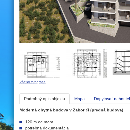
Všetky fotografie
Podrobný opis objektu
Mapa
Dopytovať nehnute
Moderná obytná budova v Žaborići (predná budova)
120 m od mora
potrebná dokumentácia