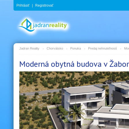
Prihlásiť
|
Registrovať
Jadran Reality
Chorvátsko
Ponuka
Predaj nehnuteľností
Mod
Moderná obytná budova v Žabor