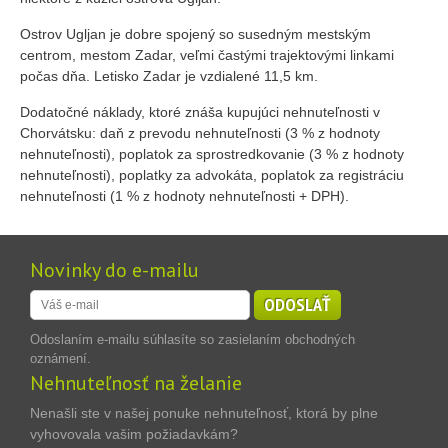
Ostrov Ugljan je dobre spojený so susedným mestským
centrom, mestom Zadar, veľmi častými trajektovými linkami
počas dňa. Letisko Zadar je vzdialené 11,5 km.
Dodatočné náklady, ktoré znáša kupujúci nehnuteľnosti v
Chorvátsku: daň z prevodu nehnuteľnosti (3 % z hodnoty
nehnuteľnosti), poplatok za sprostredkovanie (3 % z hodnoty
nehnuteľnosti), poplatky za advokáta, poplatok za registráciu
nehnuteľnosti (1 % z hodnoty nehnuteľnosti + DPH).
Novinky do e-mailu
ODOSLAŤ
Odoslaním e-mailu súhlasíte so zasielaním obchodných
oznámení.
Nehnuteľnosť na želanie
Nenašli ste v našej ponuke nehnuteľnosť, ktorá by plne
vyhovovala vašim požiadavkám?