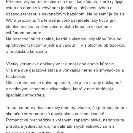
Prízemie vily sa rozprestiera na troch kaskádach, ktoré spájajú
vstup do domu s kuchyňou a jedálňou, obývacou izbou a
úžasnou terasou s nekonečným bazénom. Na prízemí je ďalšie
WC a práčovňa. Na terase je vonkajší jedálenský kút a gril,
ideálne miesto na dlhé večere alebo kúpanie v bazéne s
výhľadom na more.
Na poschodí sú tri spálne, každá s vlastnou kúpeľňou (dve so
sprchovacím kútom a jedna s vaňou), TV s plochou obrazovkou
a praktickou konzolou.
Všetky keramické obklady vo vile majú podlahové kúrenie.
Vila má dve garážové státia a vonkajšiu herňu so šmýkačkou a
hojdačkou.
Okolie domu nie je úplne oplotené, ale je zo strany obklopené
osvetlenými schodmi a olivovníkmi, ktoré v noci dodávajú
špeciálnu atmosféru.
Tento nádherný dovolenkový dom má všetko, čo potrebujete pre
skutočnú stredomorskú dovolenku s pocitom luxusu!
Romantické prechádzky s krásnymi západmi slnka, nedotknutá
príroda a jedinečná krajina dalmatínskych ostrovov sú len
niektoré z kúziel ostrova Ugljan.