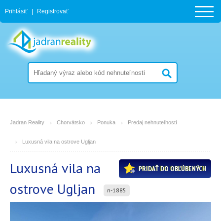
Prihlásiť
|
Registrovať
Jadran Reality
Chorvátsko
Ponuka
Predaj nehnuteľností
Luxusná vila na ostrove Ugljan
Luxusná vila na
PRIDAŤ DO OBĽÚBENÝCH
ostrove Ugljan
n-1885