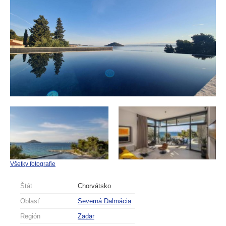
Všetky fotografie
Štát
Chorvátsko
Oblasť
Severná Dalmácia
Región
Zadar