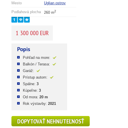
Mesto
Ugljan ostrov
2
Podlahová plocha
260 m
1 300 000 EUR
Popis
Pohľad na more:
Balkón / Terasa:
Garáž:
Prístup autom:
Spálne:
3
Kúpeľne:
3
Od mora:
20 m
Rok výstavby:
2021
DOPYTOVAŤ NEHNUTEĽNOSŤ