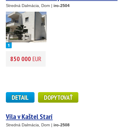
sea – Kaštel Kambelovac
Stredná Dalmácia, Dom |
iro-2504
850 000
EUR
DETAIL
DOPYTOVAŤ
Vila v Kaštel Stari
Stredná Dalmácia, Dom |
iro-2508