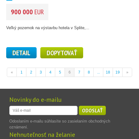
900 000
EUR
Veľký pozemok na výstavbu hotela v Splite,...
DETAIL
DOPYTOVAŤ
«
1
2
3
4
5
6
7
8
...
18
19
»
Novinky do e-mailu
ODOSLAŤ
Odoslaním e-mailu súhlasíte so zasielaním obchodných
oznámení.
Nehnuteľnosť na želanie