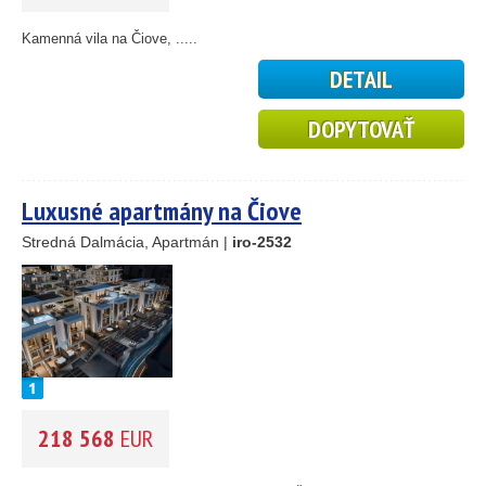
Makarská riviéra
Omiš riviéra
Kamenná vila na Čiove, .....
Rogoznica
Split
DETAIL
Šolta ostrov
Vis ostrov
DOPYTOVAŤ
CENA
(vyberte rozsah)
Luxusné apartmány na Čiove
Stredná Dalmácia, Apartmán |
iro-2532
218 568
EUR