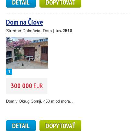
DETAIL
DOPYTOVAŤ
Dom na Čiove
25
89
Stredná Dalmácia, Dom |
iro-2516
45
26
1
46
300 000
EUR
55
193
61
56
Dom v Okrug Gornji, 450 m od mora, ..
59
10
5
DETAIL
DOPYTOVAŤ
2
14