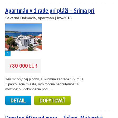
Apartmán v 1.rade pri pláži – Srima pri
Vodiciach
Severná Dalmácia, Apartmán |
iro-2913
780 000
EUR
144 m² obytnej plochy, súkromná záhrada 177 m² a
2 parkovacie miesta, výnimočná nehnuteľnosť s
možnosťou dokončenia podľ...
DETAIL
DOPYTOVAŤ
Dom len 60 m od mora – Tučepi, Makarská