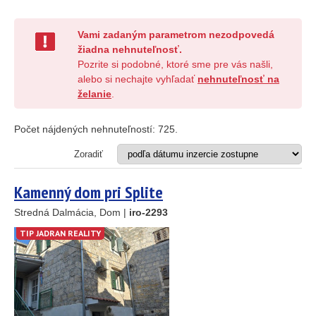
Investičný projekt
Reštaurácia
Stavebný pozemok
Vami zadaným parametrom nezodpovedá
žiadna nehnuteľnosť.
Pozrite si podobné, ktoré sme pre vás našli,
OD MORA DO
(m)
alebo si nechajte vyhľadať
nehnuteľnosť na
želanie
.
m
Počet nájdených nehnuteľností:
725
.
OBLASŤ
(môžete vybrať viacej položiek)
Zoradiť
Istria
(3)
Kvarner
(9)
Kamenný dom pri Splite
Severná Dalmácia
(248)
Stredná Dalmácia
(429)
Stredná Dalmácia, Dom |
iro-2293
Južná Dalmácia
(34)
TIP JADRAN REALITY
CENA
(vyberte rozsah)