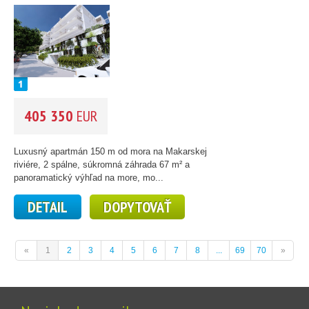
405 350
EUR
Luxusný apartmán 150 m od mora na Makarskej
riviére, 2 spálne, súkromná záhrada 67 m² a
panoramatický výhľad na more, mo...
DETAIL
DOPYTOVAŤ
«
1
2
3
4
5
6
7
8
...
69
70
»