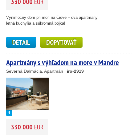
330 000
EUR
Výnimočný dom pri mori na Čiove – dva apartmány,
letná kuchyňa a súkromná bójka!
DETAIL
DOPYTOVAŤ
25
89
Apartmány s výhľadom na more v Mandre
45
Severná Dalmácia, Apartmán |
iro-2919
26
1
46
55
193
61
56
59
330 000
EUR
10