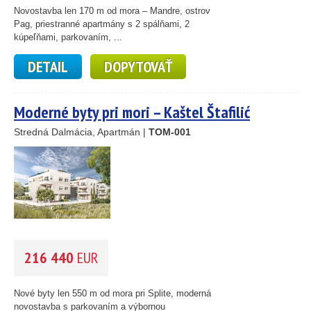
5
Novostavba len 170 m od mora – Mandre, ostrov
2
Pag, priestranné apartmány s 2 spálňami, 2
14
kúpeľňami, parkovaním, ...
DETAIL
DOPYTOVAŤ
Moderné byty pri mori – Kaštel Štafilić
Stredná Dalmácia, Apartmán |
TOM-001
216 440
EUR
Nové byty len 550 m od mora pri Splite, moderná
novostavba s parkovaním a výbornou