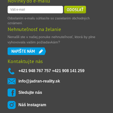
Novinky do e-mailu
ODOSLAŤ
Odoslaním e-mailu súhlasíte so zasielaním obchodných
oznámení.
Nehnuteľnosť na želanie
Nenašli ste v našej ponuke nehnuteľnosť, ktorá by plne
vyhovovala vašim požiadavkám?
NAPÍŠTE NÁM
Kontaktujte nás
+421 948 767 757 +421 908 141 259
info@jadran-reality.sk
Sledujte nás
Náš Instagram