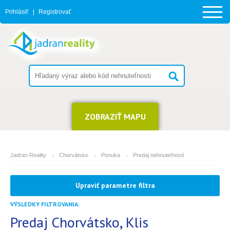
Prihlásiť
|
Registrovať
ZOBRAZIŤ MAPU
Jadran Reality
Chorvátsko
Ponuka
Predaj nehnuteľností
MESTO
Upraviť parametre filtra
Klis
VÝSLEDKY FILTROVANIA:
TYP
(môžete vybrať viacej položiek)
Predaj Chorvátsko, Klis
2