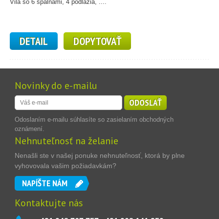
Vila so 6 spálňami, 4 podlažia, ....
DETAIL
DOPYTOVAŤ
Novinky do e-mailu
ODOSLAŤ
Odoslaním e-mailu súhlasíte so zasielaním obchodných
oznámení.
Nehnuteľnosť na želanie
Nenašli ste v našej ponuke nehnuteľnosť, ktorá by plne
vyhovovala vašim požiadavkám?
NAPÍŠTE NÁM
Kontaktujte nás