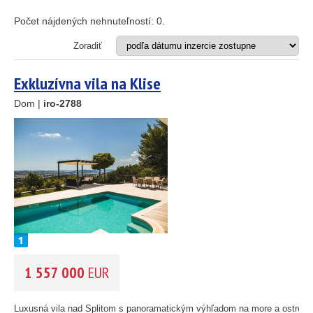
Apartmán
Dom
Počet nájdených nehnuteľností:
0
.
Dom s apartmánmi
Hotel
Zoradiť
Investičný projekt
Reštaurácia
Exkluzívna vila na Klise
Stavebný pozemok
Dom |
iro-2788
OD MORA DO
(m)
25
89
m
45
OBLASŤ
(môžete vybrať viacej položiek)
26
Istria
1
(3)
Kvarner
(9)
Severná Dalmácia
(248)
46
Stredná Dalmácia
(429)
1 557 000
EUR
Južná Dalmácia
(34)
55
193
61
56
CENA
(vyberte rozsah)
Luxusná vila nad Splitom s panoramatickým výhľadom na more a ostrovy