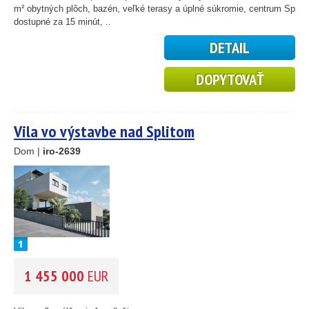
59
m² obytných plôch, bazén, veľké terasy a úplné súkromie, centrum Splitu
10
dostupné za 15 minút, ..
DETAIL
5
2
14
DOPYTOVAŤ
Vila vo výstavbe nad Splitom
Dom |
iro-2639
1 455 000
EUR