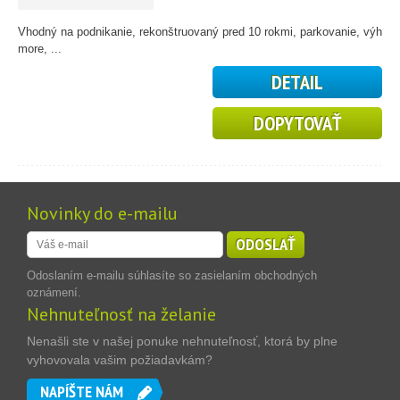
Vhodný na podnikanie, rekonštruovaný pred 10 rokmi, parkovanie, výhľad
more, ...
DETAIL
DOPYTOVAŤ
Novinky do e-mailu
ODOSLAŤ
Odoslaním e-mailu súhlasíte so zasielaním obchodných
oznámení.
Nehnuteľnosť na želanie
Nenašli ste v našej ponuke nehnuteľnosť, ktorá by plne
vyhovovala vašim požiadavkám?
NAPÍŠTE NÁM